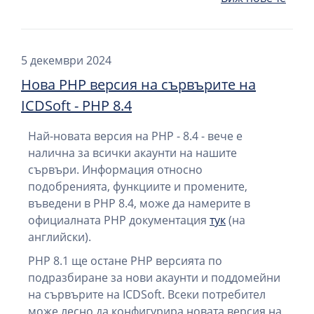
5 декември 2024
Нова PHP версия на сървърите на
ICDSoft - PHP 8.4
Най-новата версия на PHP - 8.4 - вече е
налична за всички акаунти на нашите
сървъри. Информация относно
подобренията, функциите и промените,
въведени в PHP 8.4, може да намерите в
официалната PHP документация
тук
(на
английски).
PHP 8.1 ще остане PHP версията по
подразбиране за нови акаунти и поддомейни
на сървърите на ICDSoft. Всеки потребител
може лесно да конфигурира новата версия на