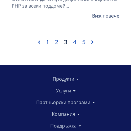
PHP за всеки поддомей...
Виж повече
1
2
3
4
5
Продукти
Услуги
Партньорски програми
Компания
Поддръжка