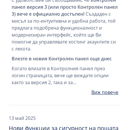
С удоволствие Ви съобщаваме, че
Контролен
панел версия 3 (или просто Контролен панел
3) вече е официално достъпен!
Създаден с
мисъл за по-интуитивна и удобна работа, той
предлага подобрена функционалност и
модернизиран интерфейс, който ще Ви
помогне да управлявате хостинг акаунтите си
с лекота.
Влезте в новия Контролен панел още днес
Когато влизате в Контролния панел през
логин страницата, вече ще виждате опции
както за версия 2, така и за...
Виж повече
13 май 2025
Нови функции за сигурност на пощата