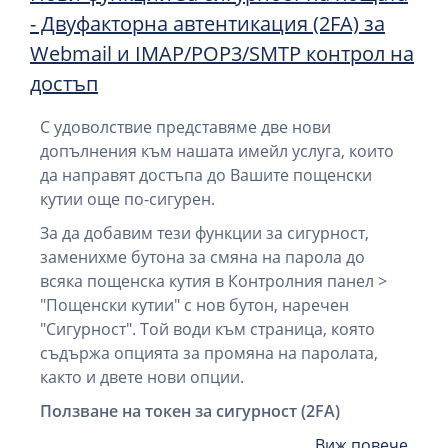
- Двуфакторна автентикация (2FA) за
Webmail и IMAP/POP3/SMTP контрол на
достъп
С удоволствие представяме две нови
допълнения към нашата имейл услуга, които
да направят достъпа до Вашите пощенски
кутии още по-сигурен.
За да добавим тези функции за сигурност,
заменихме бутона за смяна на парола до
всяка пощенска кутия в Контролния панел >
"Пощенски кутии" с нов бутон, наречен
"Сигурност". Той води към страница, която
съдържа опцията за промяна на паролата,
както и двете нови опции.
Ползване на токен за сигурност (2FA)
Виж повече