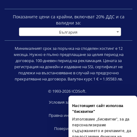
Показаните цени са крайни, включват
20
% ДДС и са
валидни за:
България
Минималният срок за поръчка на споделен хостинг е 12
месеца. Нужно е пълно предплащане за целия период на
договора. 100-дневен период на рекламация. Цената за
регистрация на домейн и издаване на SSL сертификат не
подлежи на възстановяване в случай на предсрочно
прекратяване на договора. Валутен курс 1 € = 1.95583 лв.
© 1993-2026 ICDSoft.
Условия за ползване
Настоящият сайт използва
|
"бисквитки"
Правна информация
Използваме „бисквитки“, за да
|
персонализираме
Поверителност
съдържанието и рекламите, да
|
предоставяме функции на