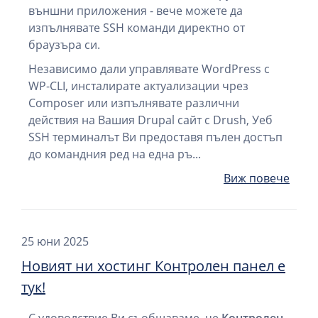
външни приложения - вече можете да
изпълнявате SSH команди директно от
браузъра си.
Независимо дали управлявате WordPress с
WP-CLI, инсталирате актуализации чрез
Composer или изпълнявате различни
действия на Вашия Drupal сайт с Drush, Уеб
SSH терминалът Ви предоставя пълен достъп
до командния ред на една ръ...
Виж повече
25 юни 2025
Новият ни хостинг Контролен панел е
тук!