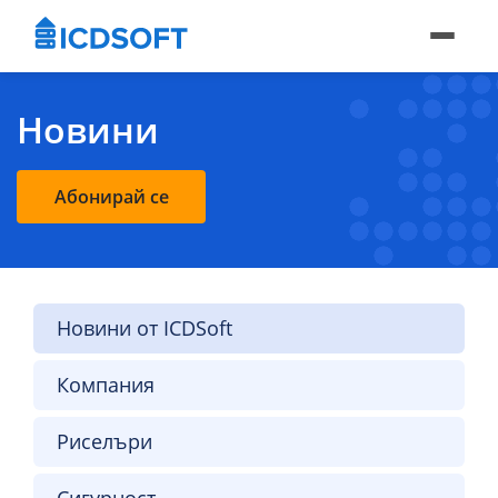
Новини
Абонирай се
Новини от ICDSoft
Компания
Риселъри