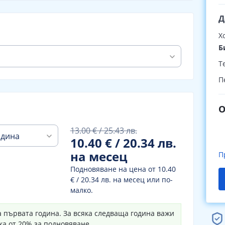
Д
Х
Б
Т
П
13.00 € / 25.43 лв.
одина
10.40 € / 20.34 лв.
на месец
П
Подновяване на цена от
10.40
€ / 20.34 лв. на месец
или по-
малко.
 първата година. За всяка следваща година важи
ка от 20% за подновяване.