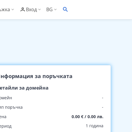
ъжка
Вход
BG
EN
онощна техническа поддръжка
С Контролен панел
ументация
С Административен панел
заност
то задавани въпроси
сък със съвместим софтуер
нформация за поръчката
ументация за риселъри
етайли за домейна
клиенти
за риселъри
-
омейн
рове
за Контролен панел
-
ип поръчка
ена
0.00 € / 0.00 лв.
1 година
ериод