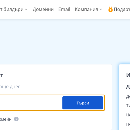
т билдъри
Домейни
Email
Компания
Поддр
ални сървъри (Managed VPS)
WordPress + AI асистент
Защо ICDSoft?
Ден
ress
копроизводителни виртуални сървъри
AI Сайт билдър
Контакти
Док
Commerce
енции
Сигурност и свър
Чес
Блог
Спи
йт
И
Новини
Док
 още днес
Д
Мнения на наши 
API 
Д
Търси
Технически цент
API 
Т
Ц
Работа в ICDSoft
домейн
П