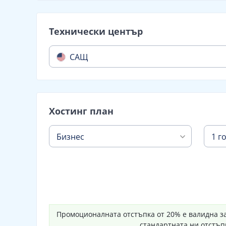
Технически център
САЩ
Хостинг план
Бизнес
1 г
Промоционалната отстъпка от 20% е валидна за
стандартната ни отстъп