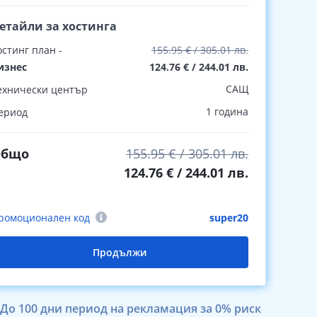
етайли за хостинга
остинг план -
155.95 € / 305.01 лв.
изнес
124.76 € / 244.01 лв.
САЩ
ехнически център
1 година
ериод
Общо
155.95 € / 305.01 лв.
124.76 € / 244.01 лв.
ромоционален код
super20
Продължи
До 100 дни период на рекламация за 0% риск