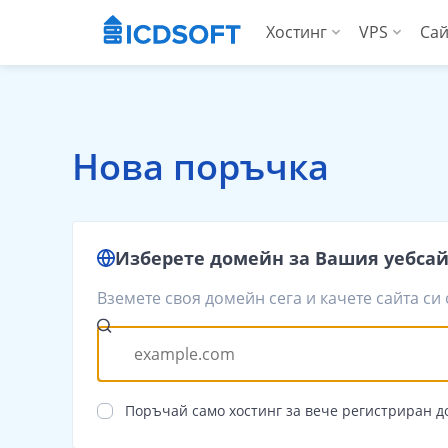
Хостинг
VPS
Сай
Уеб хостинг
Вирту
Хостинг за WordP
Висо
Нова поръчка
Хостинг за Woo
За аг
Apps хостинг
Изберете домейн за Вашия уебса
За агенции
Вземете своя домейн сега и качете сайта си
Поръчай само хостинг за вече регистриран 