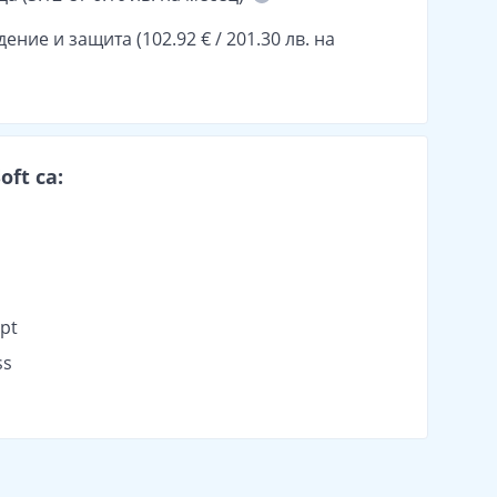
ие и защита (102.92 € / 201.30 лв. на
ft са:
pt
ss