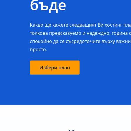
бъде
Какво ще кажете следващият Ви хостинг пл
толкова предсказуемо и надеждно, година с
спокойно да се съсредоточите върху важни
просто.
Избери план