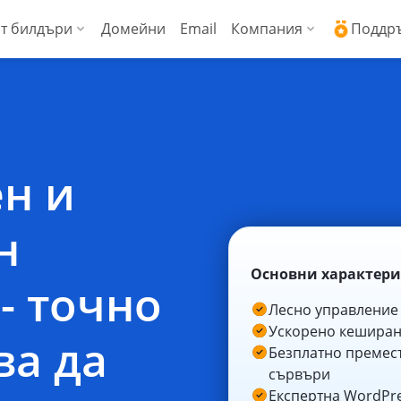
т билдъри
Домейни
Email
Компания
Поддр
ални сървъри (Managed VPS)
WordPress + AI асистент
Защо ICDSoft?
Ден
ress
копроизводителни виртуални сървъри
AI Сайт билдър
Контакти
Док
Commerce
енции
Сигурност и свър
Чес
ен и
Блог
Спи
н
Новини
Док
Основни характер
Мнения на наши 
API 
- точно
Лесно управление 
Технически цент
API 
Ускорено кеширане
ва да
Безплатно премест
Работа в ICDSoft
сървъри
Експертна WordPr