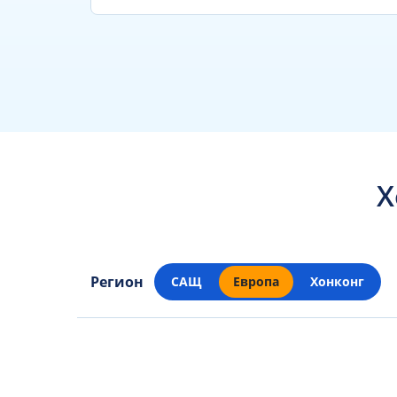
Х
Регион
САЩ
Европа
Хонконг