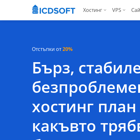
Хостинг
VPS
Сай
Уеб хостинг
Вирту
Хостинг за WordP
Висо
Отстъпки от
20%
Хостинг за Woo
За аг
Бърз, стабил
Apps хостинг
безпроблеме
За агенции
хостинг план 
какъвто тряб