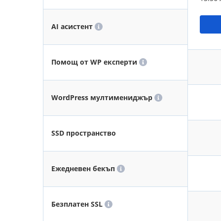
AI асистент
Помощ от WP експерти
WordPress мултимениджър
SSD пространство
Ежедневен бекъп
Безплатен SSL