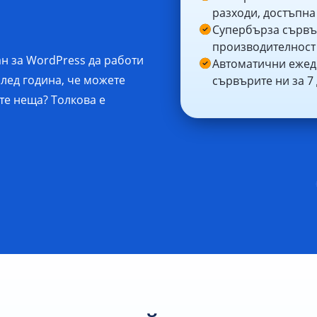
разходи, достъпна
Супербърза сървъ
производителност
ан за WordPress да работи
Автоматични ежедн
лед година, че можете
сървърите ни за 7
те неща? Толкова е