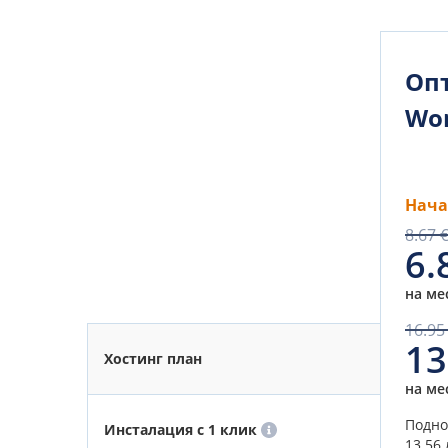
Оп
Wor
Нача
8.67 
6.
на ме
16.95
13
Хостинг план
на ме
Подно
Инсталация с 1 клик
13.56 