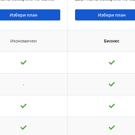
Избери план
Избери план
Икономичен
Бизнес
-