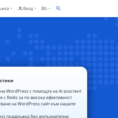
ъжка
Вход
BG
EN
онощна техническа поддръжка
С Контролен панел
ументация
С Административен панел
заност
то задавани въпроси
сък със съвместим софтуер
ументация за риселъри
истики
клиенти
за риселъри
на WordPress с помощта на AI асистент
рове
за Контролен панел
 с Redis за по‑висока ефективност
ване на WordPress сайт към нашите
ess поддръжка без допълнителни