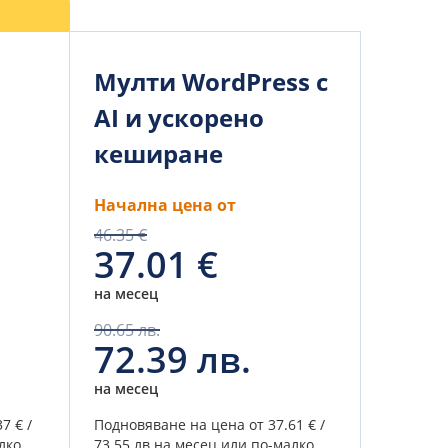
и
Мулти WordPress с
AI и ускорено
кеширане
Начална цена от
46.35 €
37.01 €
на месец
90.65 лв.
72.39 лв.
на месец
37 € /
Подновяване на цена от
37.61 € /
лко.
73.55 лв.
на месец или по-малко.