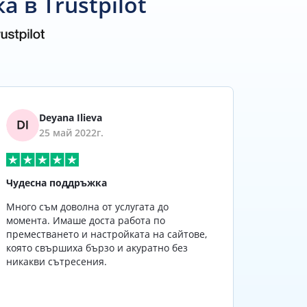
 в Trustpilot
Deyana Ilieva
25 май 2022г.
Чудесна поддръжка
доволн
Много съм доволна от услугата до
Използв
момента. Имаше доста работа по
ученици
преместването и настройката на сайтове,
която свършиха бързо и акуратно без
никакви сътресения.