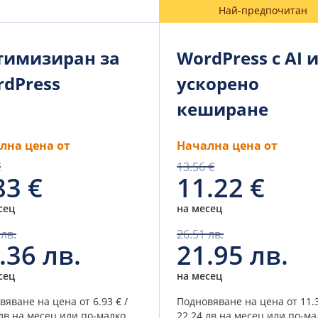
Най-предпочитан
тимизиран за
WordPress с AI 
dPress
ускорено
кеширане
лна цена от
Начална цена от
€
13.56 €
83 €
11.22 €
сец
на месец
 лв.
26.51 лв.
.36 лв.
21.95 лв.
сец
на месец
вяване на цена от
6.93 € /
Подновяване на цена от
11.
лв.
на месец или по-малко.
22.24 лв.
на месец или по-ма