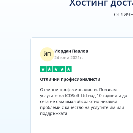
Хостинг дост
ОТЛИЧН
Йордан Павлов
24 юни 2021г.
Отлични професионалисти
тинг
Отлични професионалисти. Ползвам
и,
услугите на ICDSoft Ltd над 10 години и до
говарят
сега не съм имал абсолютно никакви
ето
проблеми с качество на услугите им или
ията.
поддръжката.