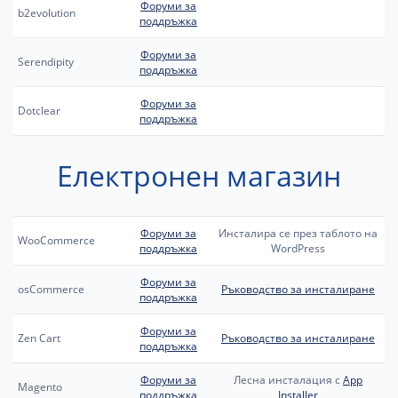
Форуми за
b2evolution
поддръжка
Форуми за
Serendipity
поддръжка
Форуми за
Dotclear
поддръжка
Електронен магазин
Форуми за
Инсталира се през таблото на
WooCommerce
поддръжка
WordPress
Форуми за
osCommerce
Ръководство за инсталиране
поддръжка
Форуми за
Zen Cart
Ръководство за инсталиране
поддръжка
Форуми за
Лесна инсталация с
App
Magento
поддръжка
Installer