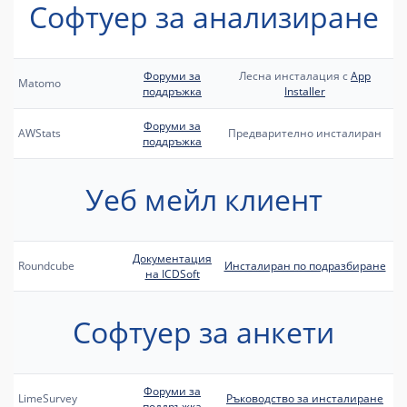
Софтуер за анализиране
Форуми за
Лесна инсталация с
App
Matomo
поддръжка
Installer
Форуми за
AWStats
Предварително инсталиран
поддръжка
Уеб мейл клиент
Документация
Roundcube
Инсталиран по подразбиране
на ICDSoft
Софтуер за анкети
Форуми за
LimeSurvey
Ръководство за инсталиране
поддръжка