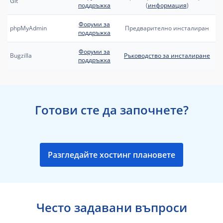
Git
поддръжка
(
информация
)
Форуми за
phpMyAdmin
Предварително инсталиран
поддръжка
Форуми за
Bugzilla
Ръководство за инсталиране
поддръжка
Готови сте да започнете?
Разгледайте хостинг плановете
Често задавани въпроси