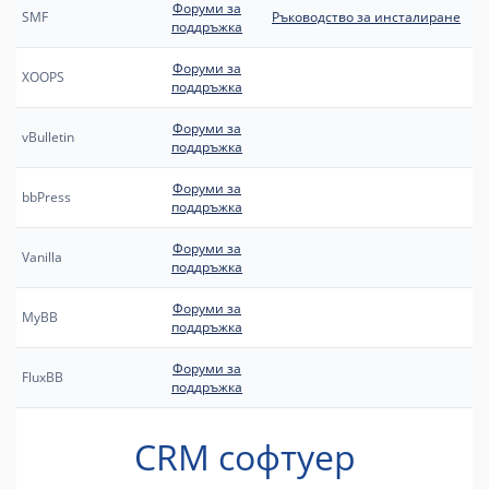
Форуми за
SMF
Ръководство за инсталиране
поддръжка
Форуми за
XOOPS
поддръжка
Форуми за
vBulletin
поддръжка
Форуми за
bbPress
поддръжка
Форуми за
Vanilla
поддръжка
Форуми за
MyBB
поддръжка
Форуми за
FluxBB
поддръжка
CRM софтуер