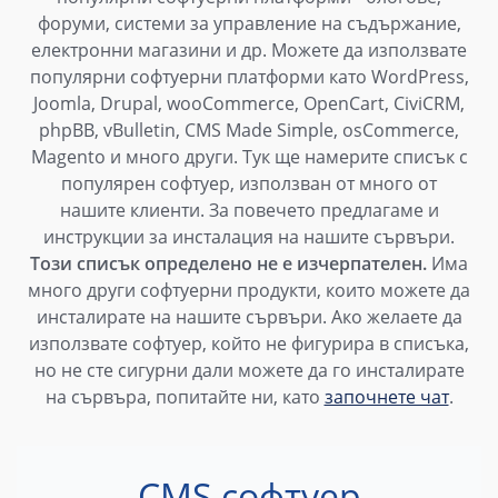
форуми, системи за управление на съдържание,
електронни магазини и др. Можете да използвате
популярни софтуерни платформи като WordPress,
Joomla, Drupal, wooCommerce, OpenCart, CiviCRM,
phpBB, vBulletin, CMS Made Simple, osCommerce,
Magento и много други. Тук ще намерите списък с
популярен софтуер, използван от много от
нашите клиенти. За повечето предлагаме и
инструкции за инсталация на нашите сървъри.
Този списък определено не е изчерпателен.
Има
много други софтуерни продукти, които можете да
инсталирате на нашите сървъри. Ако желаете да
използвате софтуер, който не фигурира в списъка,
но не сте сигурни дали можете да го инсталирате
на сървъра, попитайте ни, като
започнете чат
.
CMS софтуер