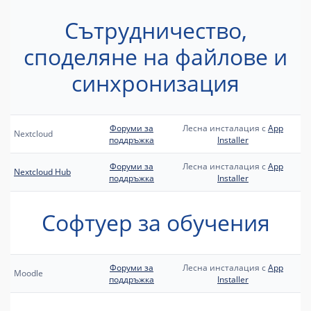
Сътрудничество,
споделяне на файлове и
синхронизация
Форуми за
Лесна инсталация с
App
Nextcloud
поддръжка
Installer
Форуми за
Лесна инсталация с
App
Nextcloud Hub
поддръжка
Installer
Софтуер за обучения
Форуми за
Лесна инсталация с
App
Moodle
поддръжка
Installer