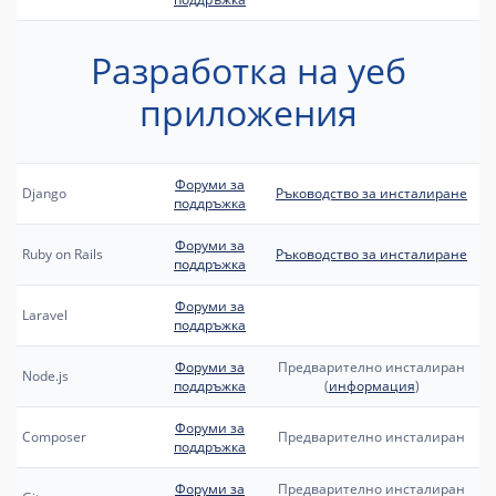
Разработка на уеб
приложения
Форуми за
Django
Ръководство за инсталиране
поддръжка
Форуми за
Ruby on Rails
Ръководство за инсталиране
поддръжка
Форуми за
Laravel
поддръжка
Форуми за
Предварително инсталиран
Node.js
поддръжка
(
информация
)
Форуми за
Composer
Предварително инсталиран
поддръжка
Форуми за
Предварително инсталиран