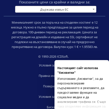
Показаните цени са крайни и валидни за:
Държава извън ЕС
Минималният срок за поръчка на споделен хостинг е 12
месеца. Нужно е пълно предплащане за целия период на
договора. 100-дневен период на рекламация. Цената за
регистрация на домейн и издаване на SSL сертификат не
подлежи на възстановяване в случай на предсрочно
прекратяване на договора. Валутен курс 1 € = 1.95583 лв.
© 1993-2026 ICDSoft.
Условия за ползване
Настоящият сайт използва
|
"бисквитки"
Правна информация
Използваме „бисквитки“, за да
|
персонализираме
Поверителност
съдържанието и рекламите, да
|
предоставяме функции на
Условия за риселъри
социални медии и да
|
анализираме трафика си. Също
Бисквитки
така споделяме информация за