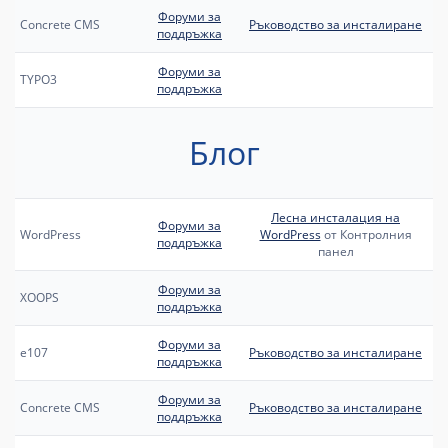
Форуми за
Concrete CMS
Ръководство за инсталиране
поддръжка
Форуми за
TYPO3
поддръжка
Блог
Лесна инсталация на
Форуми за
WordPress
WordPress
от Контролния
поддръжка
панел
Форуми за
XOOPS
поддръжка
Форуми за
e107
Ръководство за инсталиране
поддръжка
Форуми за
Concrete CMS
Ръководство за инсталиране
поддръжка