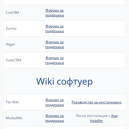
Форуми за
CiviCRM
поддръжка
Форуми за
Zurmo
поддръжка
Форуми за
Vtiger
поддръжка
Форуми за
SuiteCRM
поддръжка
Wiki софтуер
Форуми за
Tiki Wiki
Ръководство за инсталиране
поддръжка
Форуми за
Лесна инсталация с
App
MediaWiki
поддръжка
Installer