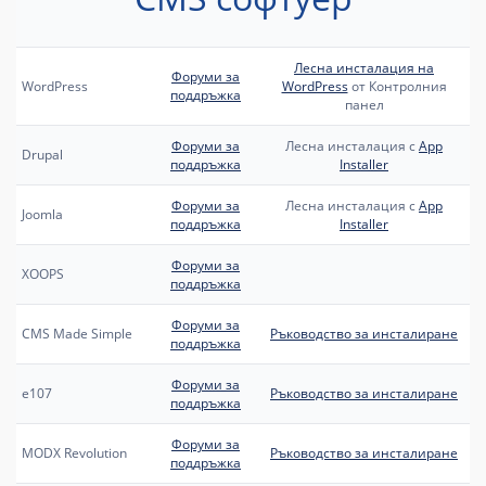
Леснa инсталация на
Форуми за
WordPress
WordPress
от Контролния
поддръжка
панел
Форуми за
Лесна инсталация с
App
Drupal
поддръжка
Installer
Форуми за
Лесна инсталация с
App
Joomla
поддръжка
Installer
Форуми за
XOOPS
поддръжка
Форуми за
CMS Made Simple
Ръководство за инсталиране
поддръжка
Форуми за
e107
Ръководство за инсталиране
поддръжка
Форуми за
MODX Revolution
Ръководство за инсталиране
поддръжка