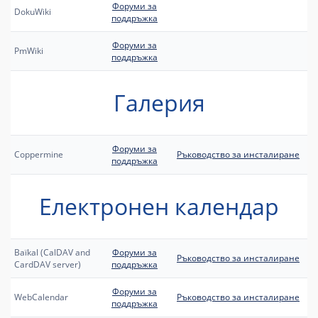
Форуми за
DokuWiki
поддръжка
Форуми за
PmWiki
поддръжка
Галерия
Форуми за
Coppermine
Ръководство за инсталиране
поддръжка
Електронен календар
Baïkal (CalDAV and
Форуми за
Ръководство за инсталиране
CardDAV server)
поддръжка
Форуми за
WebCalendar
Ръководство за инсталиране
поддръжка