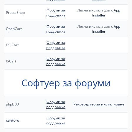
Форуми за
Лесна инсталация с
App
PrestaShop
поддръжка
Installer
Форуми за
Лесна инсталация с
App
OpenCart
поддръжка
Installer
Форуми за
CS-Cart
поддръжка
Форуми за
X-Cart
поддръжка
Софтуер за форуми
Форуми за
phpBB3
Ръководство за инсталиране
поддръжка
Форуми за
xenForo
поддръжка