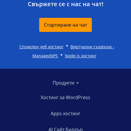
Свържете се с нас на чат!
Стартиране на чат
•
Споделен уеб хостинг
Виртуални сървъри -
•
ManagedVPS
Node.js хостинг
Продукти
Хостинг за WordPress
Apps хостинг
AI Сайт билдър