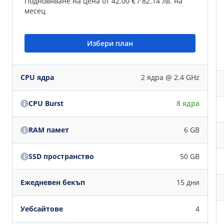
Подновяване на цена от
42.00 € / 82.14 лв.
на
месец
Избери план
CPU ядра
2 ядра @ 2.4 GHz
CPU Burst
8 ядра
RAM памет
6 GB
SSD пространство
50 GB
Ежедневен бекъп
15 дни
Уебсайтове
4