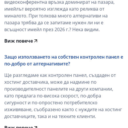
видеоконферентна връзка доминират на пазара,
имейлът вероятно изглежда като реликва от
миналото. При толкова много алтернативи на
пазара трябва да се запитаме нужен ли ни е
всъщност имейл през 2026 г.? Нека видим.
Виж повече
Защо използването на собствен контролен панел е
по-добро от алтернативите?
Ще разгледаме как контролен панел, създаден от
хостинг доставчика, може да надмине по
производителност панелите на други компании,
като предлага по-висока скорост, по-добра
сигурност и по-опростено потребителско
изживяване, съобразено както с нуждите на хостинг
доставчиците, така и на техните клиенти.
Виж повече