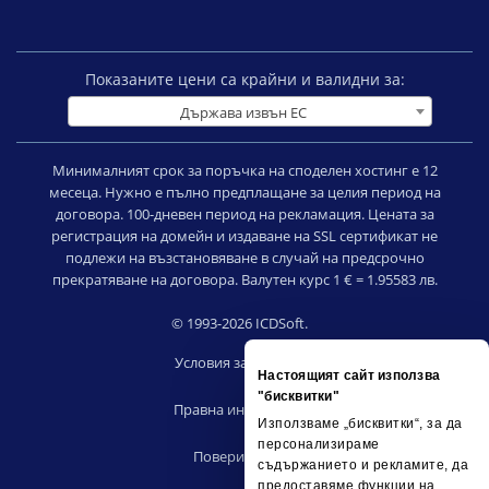
Показаните цени са крайни и валидни за:
Държава извън ЕС
Минималният срок за поръчка на споделен хостинг е 12
месеца. Нужно е пълно предплащане за целия период на
договора. 100-дневен период на рекламация. Цената за
регистрация на домейн и издаване на SSL сертификат не
подлежи на възстановяване в случай на предсрочно
прекратяване на договора. Валутен курс 1 € = 1.95583 лв.
© 1993-2026 ICDSoft.
Условия за ползване
Настоящият сайт използва
|
"бисквитки"
Правна информация
Използваме „бисквитки“, за да
|
персонализираме
Поверителност
съдържанието и рекламите, да
|
предоставяме функции на