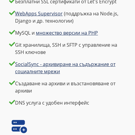
Безплатни SSL сертификати от Let's Encrypt
WebApps Supervisor
(поддръжка на Node.js,
Django и др. технологии)
MySQL и
множество версии на PHP
Git хранилища, SSH и SFTP с управление на
SSH ключове
SocialSync - архивиране на съдържание от
социалните мрежи
Създаване на архиви и възстановяване от
архиви
DNS услуга с удобен интерфейс