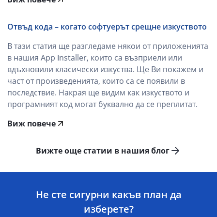
Отвъд кода – когато софтуерът срещне изкуството
В тази статия ще разгледаме някои от приложенията
в нашия App Installer, които са възприели или
вдъхновили класически изкуства. Ще Ви покажем и
част от произведенията, които са се появили в
последствие. Накрая ще видим как изкуството и
програмният код могат буквално да се преплитат.
Виж повече
Вижте още статии в нашия блог
Не сте сигурни какъв план да
изберете?