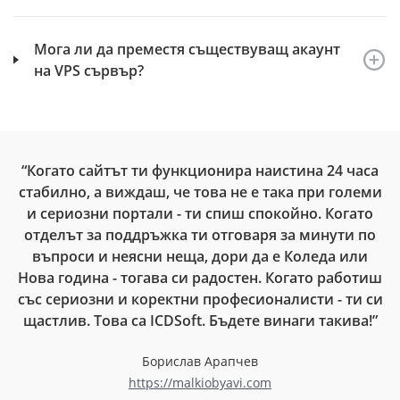
Мога ли да преместя съществуващ акаунт
на VPS сървър?
л
“Когато сайтът ти функционира наистина 24 часа
т
стабилно, а виждаш, че това не е така при големи
ам
и сериозни портали - ти спиш спокойно. Когато
я
ия
отделът за поддръжка ти отговаря за минути по
З
а
въпроси и неясни неща, дори да е Коледа или
за
Нова година - тогава си радостен. Когато работиш
със сериозни и коректни професионалисти - ти си
м
щастлив. Това са ICDSoft. Бъдете винаги такива!”
до
Борислав Арапчев
н
https://malkiobyavi.com