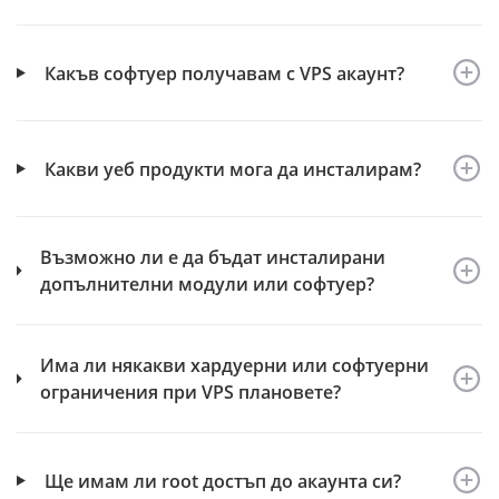
Какъв софтуер получавам с VPS акаунт?
Какви уеб продукти мога да инсталирам?
Възможно ли е да бъдат инсталирани
допълнителни модули или софтуер?
Има ли някакви хардуерни или софтуерни
ограничения при VPS плановете?
Ще имам ли root достъп до акаунта си?