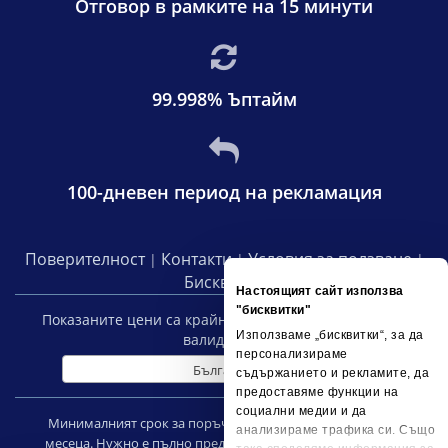
Отговор в рамките на 15 минути
99.998% Ъптайм
100-дневен период на рекламация
Поверителност
Контакти
Условия за ползване
|
|
|
Бисквитки
Настоящият сайт използва
"бисквитки"
Показаните цени са крайни, включват
20
% ДДС и са
Използваме „бисквитки“, за да
валидни за:
персонализираме
България
съдържанието и рекламите, да
предоставяме функции на
социални медии и да
Минималният срок за поръчка на споделен хостинг е 12
анализираме трафика си. Също
месеца. Нужно е пълно предплащане за целия период на