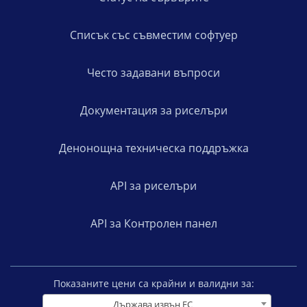
Списък със съвместим софтуер
Често задавани въпроси
Документация за риселъри
Денонощна техническа поддръжка
API за риселъри
API за Контролен панел
Показаните цени са крайни и валидни за:
Държава извън ЕС