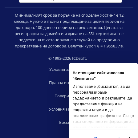
Минималният срок за поръчка на споделен хостинг е 12
месеца. Нужно е пълно предплащане за целия период на
договора. 100-дневен период на рекламация. Цената за
регистрация на домейн и издаване на SSL сертификат не
подлежи на възстановяване в случай на предсрочно
прекратяване на договора. Валутен курс 1 € = 1.95583 лв.
© 1993-2026 ICDSoft.
Условия за ползване
Настоящият сайт използва
|
"бисквитки"
Правна информация
Използваме „бисквитки“, за да
|
персонализираме
Поверителност
съдържанието и рекламите, да
|
предоставяме функции на
Условия за риселъри
социални медии и да
|
анализираме трафика си. Също
така споделяме информация за
Бисквитки
начина, по който използвате
сайта ни, с партньорските си