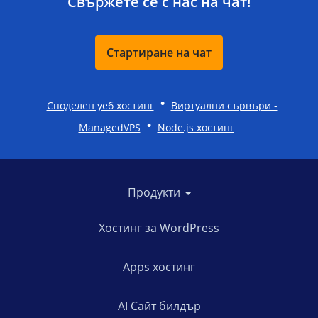
Свържете се с нас на чат!
Стартиране на чат
•
Споделен уеб хостинг
Виртуални сървъри -
•
ManagedVPS
Node.js хостинг
Продукти
Хостинг за WordPress
Apps хостинг
AI Сайт билдър