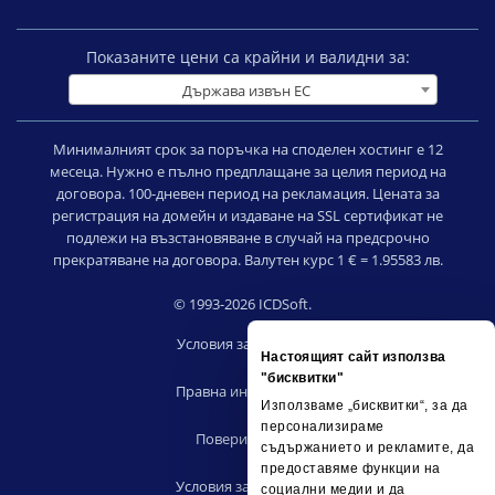
Показаните цени са крайни и валидни за:
Държава извън ЕС
Минималният срок за поръчка на споделен хостинг е 12
месеца. Нужно е пълно предплащане за целия период на
договора. 100-дневен период на рекламация. Цената за
регистрация на домейн и издаване на SSL сертификат не
подлежи на възстановяване в случай на предсрочно
прекратяване на договора. Валутен курс 1 € = 1.95583 лв.
© 1993-2026 ICDSoft.
Условия за ползване
Настоящият сайт използва
|
"бисквитки"
Правна информация
Използваме „бисквитки“, за да
|
персонализираме
Поверителност
съдържанието и рекламите, да
|
предоставяме функции на
Условия за риселъри
социални медии и да