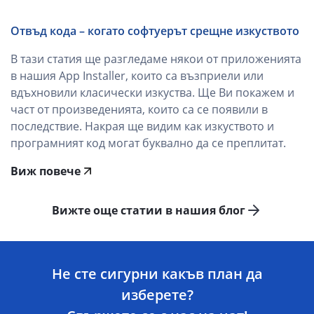
Отвъд кода – когато софтуерът срещне изкуството
В тази статия ще разгледаме някои от приложенията
в нашия App Installer, които са възприели или
вдъхновили класически изкуства. Ще Ви покажем и
част от произведенията, които са се появили в
последствие. Накрая ще видим как изкуството и
програмният код могат буквално да се преплитат.
Виж повече
Вижте още статии в нашия блог
Не сте сигурни какъв план да
изберете?