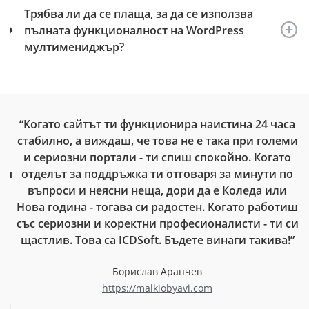
Трябва ли да се плаща, за да се използва
пълната функционалност на WordPress
мултимениджър?
л
“Когато сайтът ти функционира наистина 24 часа
т
стабилно, а виждаш, че това не е така при големи
ам
и сериозни портали - ти спиш спокойно. Когато
я
ия
отделът за поддръжка ти отговаря за минути по
З
а
въпроси и неясни неща, дори да е Коледа или
за
Нова година - тогава си радостен. Когато работиш
със сериозни и коректни професионалисти - ти си
м
щастлив. Това са ICDSoft. Бъдете винаги такива!”
до
Борислав Арапчев
н
https://malkiobyavi.com
ен