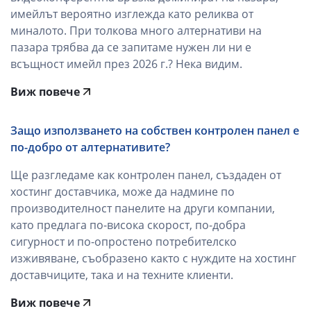
имейлът вероятно изглежда като реликва от
миналото. При толкова много алтернативи на
пазара трябва да се запитаме нужен ли ни е
всъщност имейл през 2026 г.? Нека видим.
Виж повече
Защо използването на собствен контролен панел е
по-добро от алтернативите?
Ще разгледаме как контролен панел, създаден от
хостинг доставчика, може да надмине по
производителност панелите на други компании,
като предлага по-висока скорост, по-добра
сигурност и по-опростено потребителско
изживяване, съобразено както с нуждите на хостинг
доставчиците, така и на техните клиенти.
Виж повече