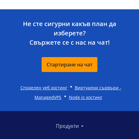
Не сте сигурни какъв план да
изберете?
Свържете се с нас на чат!
Стартиране на чат
•
Споделен уеб хостинг
Виртуални сървъри -
•
ManagedVPS
Node.js хостинг
Продукти