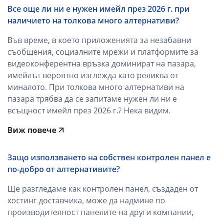
Все още ли ни е нужен имейл през 2026 г. при
наличието на толкова много алтернативи?
Във време, в което приложенията за незабавни
съобщения, социалните мрежи и платформите за
видеоконферентна връзка доминират на пазара,
имейлът вероятно изглежда като реликва от
миналото. При толкова много алтернативи на
пазара трябва да се запитаме нужен ли ни е
всъщност имейл през 2026 г.? Нека видим.
Виж повече
Защо използването на собствен контролен панел е
по-добро от алтернативите?
Ще разгледаме как контролен панел, създаден от
хостинг доставчика, може да надмине по
производителност панелите на други компании,