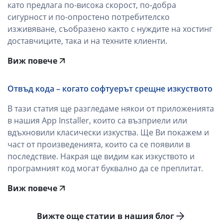
като предлага по-висока скорост, по-добра
сигурност и по-опростено потребителско
изживяване, съобразено както с нуждите на хостинг
доставчиците, така и на техните клиенти.
Виж повече
Отвъд кода – когато софтуерът срещне изкуството
В тази статия ще разгледаме някои от приложенията
в нашия App Installer, които са възприели или
вдъхновили класически изкуства. Ще Ви покажем и
част от произведенията, които са се появили в
последствие. Накрая ще видим как изкуството и
програмният код могат буквално да се преплитат.
Виж повече
Вижте още статии в нашия блог