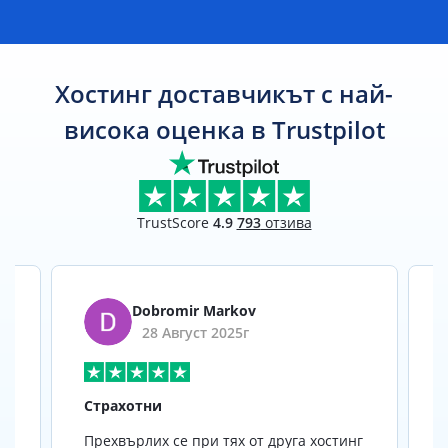
Хостинг доставчикът с най-
висока оценка в Trustpilot
TrustScore
4.9
793
отзива
Йордан Павлов
24 юни 2021г.
Отлични професионалисти
г
Отлични професионалисти. Ползвам