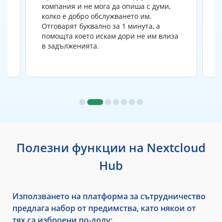
услугите на ICDSoft Ltd над 10 години и
до сега не съм имал абсолютно никакви
проблеми с качество на услугите им
а
или поддръжката.
Полезни функции на Nextcloud
Hub
Използването на платформа за сътрудничество
предлага набор от предимства, като някои от
тях са изброени по-долу: