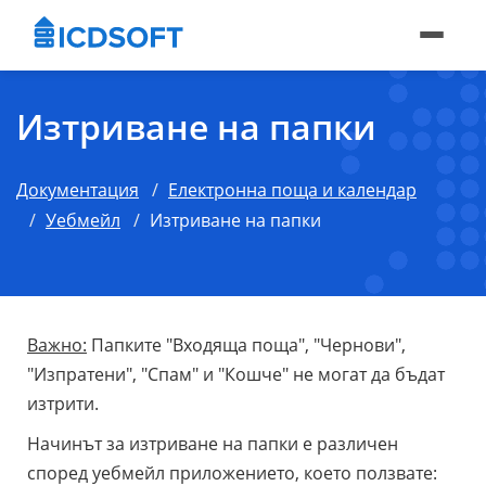
Изтриване на папки
Документация
Електронна поща и календар
Уебмейл
Изтриване на папки
Важно:
Папките "Входяща поща", "Чернови",
"Изпратени", "Спам" и "Кошче" не могат да бъдат
изтрити.
Начинът за изтриване на папки е различен
според уебмейл приложението, което ползвате: