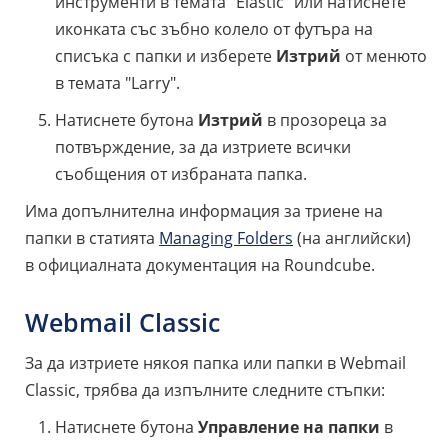
инструменти в темата "Elastic" или натиснете
иконката със зъбно колело от футъра на
списъка с папки и изберете
Изтрий
от менюто
в темата "Larry".
Натиснете бутона
Изтрий
в прозореца за
потвърждение, за да изтриете всички
съобщения от избраната папка.
Има допълнителна информация за триене на
папки в статията
Managing Folders
(на английски)
в официалната документация на Roundcube.
Webmail Classic
За да изтриете някоя папка или папки в Webmail
Classic, трябва да изпълните следните стъпки:
Натиснете бутона
Управление на папки
в