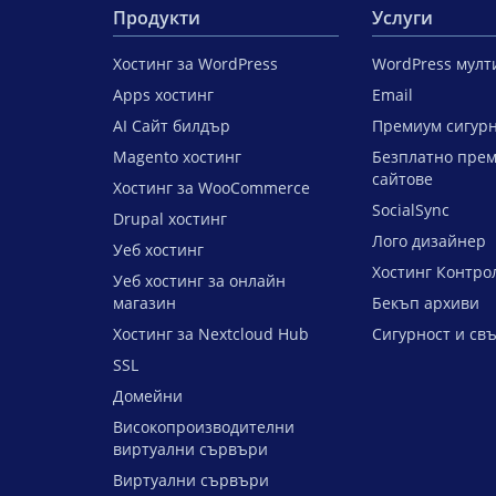
Продукти
Услуги
Хостинг за WordPress
WordPress мул
Apps хостинг
Email
AI Сайт билдър
Премиум сигурн
Magento хостинг
Безплатно прем
сайтове
Хостинг за WooCommerce
SocialSync
Drupal хостинг
Лого дизайнер
Уеб хостинг
Хостинг Контро
Уеб хостинг за онлайн
магазин
Бекъп архиви
Хостинг за Nextcloud Hub
Сигурност и св
SSL
Домейни
Високопроизводителни
виртуални сървъри
Виртуални сървъри