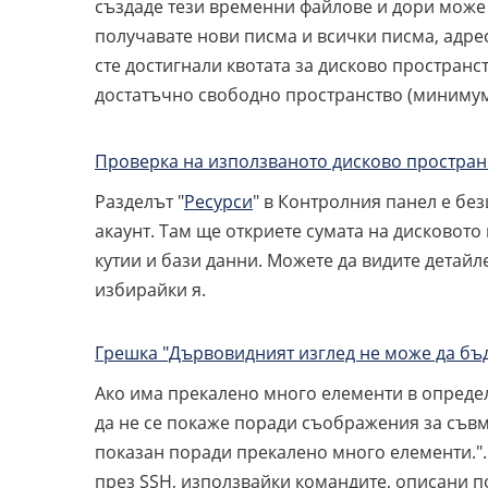
създаде тези временни файлове и дори може д
получавате нови писма и всички писма, адре
сте достигнали квотата за дисково пространст
достатъчно свободно пространство (минимум
Проверка на използваното дисково простран
Разделът "
Ресурси
" в Контролния панел е бе
акаунт. Там ще откриете сумата на дисковото 
кутии и бази данни. Можете да видите детайл
избирайки я.
Грешка "Дървовидният изглед не може да бъ
Ако има прекалено много елементи в определ
да не се покаже поради съображения за съвм
показан поради прекалено много елементи.".
през SSH, използвайки командите, описани п