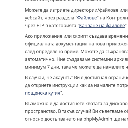
Можете да изтриете директории/файлове или д
уебсайт, чрез раздела "
Файлове
" на Контролн
чрез FTP в категорията "
Качване на файлове
"
Ако приложение или скрипт създава временни
официалната документация на това приложен
след определено време. Можете да съхранява
автоматично. Ние създаваме системни архиви
минимум 7 дни, така че можете да намалите 
В случай, че акаунтът Ви е достигнал огран
да откриете инструкции как да намалите потр
пощенска кутия
".
Възможно е да достигнете квотата за дисков
пространство. В такъв случай Ви съветваме 
относно достъпването на phpMyAdmin ще нам