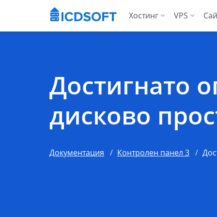
Хостинг
VPS
Сай
Уеб хостинг
Вирту
Хостинг за WordP
Висо
Достигнато о
Хостинг за Woo
За аг
дисково прос
Apps хостинг
За агенции
Документация
Контролен панел 3
Дос