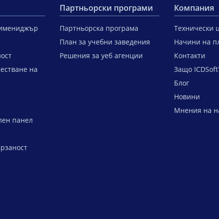
Партньорски програми
Компания
тимениджър
Партньорска програма
Технически 
План за учебни заведения
Начини на п
ост
Решения за уеб агенции
Контакти
естване на
Защо ICDSoft
Блог
Новини
Мнения на н
лен панел
ързаност