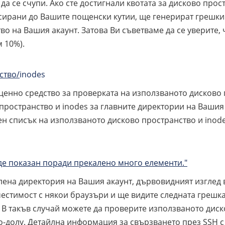
а се счупи. Ако сте достигнали квотата за дисково прос
сирани до Вашите пощенски кутии, ще генерират грешки
во на Вашия акаунт. Затова Ви съветваме да се уверите,
 10%).
ство/
inodes
зценно средство за проверката на използваното дисково 
пространство и inodes за главните директории на Вашия 
ен списък на използваното дисково пространство и inode
де показан поради прекалено много елементи."
ена директория на Вашия акаунт, дървовидният изглед в
естимост с някои браузъри и ще видите следната грешка
 В такъв случай можете да проверите използваното диск
о-долу. Детайлна информация за свързването през SSH с