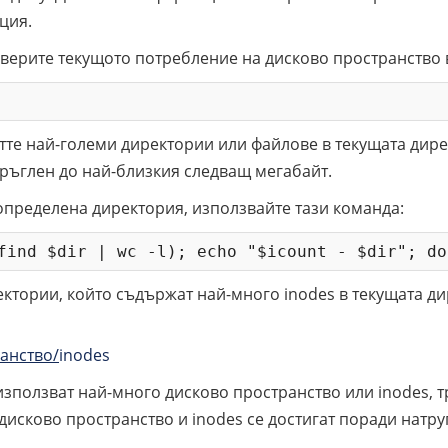
ция.
оверите текущото потребление на дисково пространство 
тте най-големи директории или файлове в текущата дире
кръглен до най-близкия следващ мегабайт.
 определена директория, използвайте тази команда:
find $dir | wc -l); echo "$icount - $dir"; do
ектории, който съдържат най-много inodes в текущата ди
анство/
inodes
използват най-много дисково пространство или inodes, 
дисково пространство и inodes се достигат поради натр