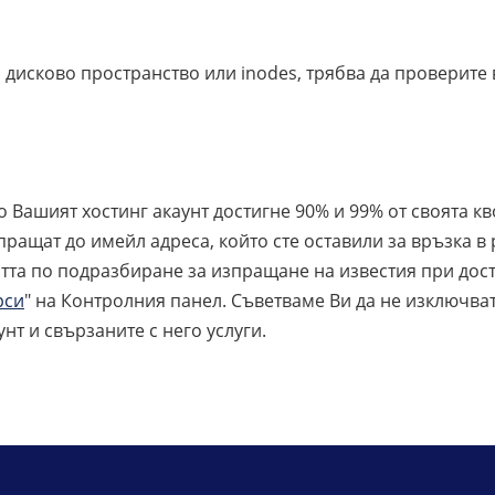
 дисково пространство или inodes, трябва да проверит
Вашият хостинг акаунт достигне 90% и 99% от своята кво
пращат до имейл адреса, който сте оставили за връзка в 
та по подразбиране за изпращане на известия при дост
рси
" на Контролния панел. Съветваме Ви да не изключват
нт и свързаните с него услуги.