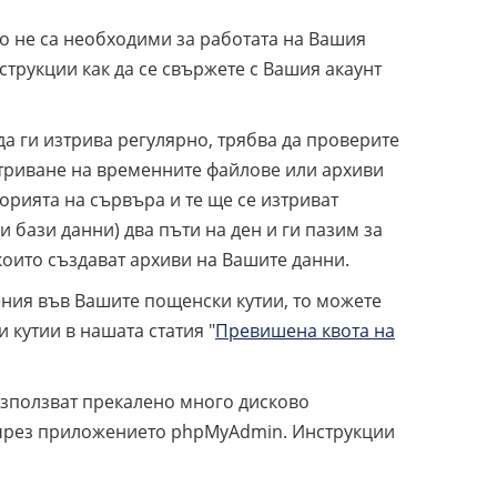
ко не са необходими за работата на Вашия
струкции как да се свържете с Вашия акаунт
а ги изтрива регулярно, трябва да проверите
триване на временните файлове или архиви
орията на сървъра и те ще се изтриват
бази данни) два пъти на ден и ги пазим за
които създават архиви на Вашите данни.
ения във Вашите пощенски кутии, то можете
 кутии в нашата статия "
Превишена квота на
 използват прекалено много дисково
и чрез приложението phpMyAdmin. Инструкции