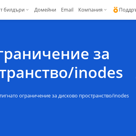
т билдъри
Домейни
Email
Компания
Поддр
ални сървъри (Managed VPS)
WordPress + AI асистент
Защо ICDSoft?
Ден
ress
копроизводителни виртуални сървъри
AI Сайт билдър
Контакти
Док
граничение за
Commerce
енции
Сигурност и свър
Чес
транство/inodes
Блог
Спи
Новини
Док
тигнато ограничение за дисково пространство/inodes
Мнения на наши 
API 
Технически цент
API 
Работа в ICDSoft