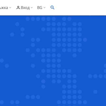
ъжка
Вход
BG
EN
онощна техническа поддръжка
С Контролен панел
ументация
С Административен панел
заност
то задавани въпроси
сък със съвместим софтуер
ументация за риселъри
клиенти
за риселъри
рове
за Контролен панел