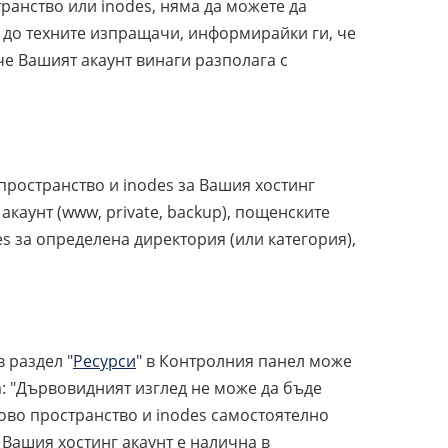
транство или inodes, няма да можете да
 до техните изпращачи, информирайки ги, че
 че Вашият акаунт винаги разполага с
пространство и inodes за Вашия хостинг
акаунт (www, private, backup), пощенските
s за определена директория (или категория),
 раздел "
Ресурси
" в Контролния панел може
: "Дървовидният изглед не може да бъде
ово пространство и inodes самостоятелно
 Вашия хостинг акаунт е налична в