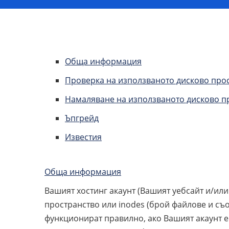
Обща информация
Проверка на използваното дисково прос
Намаляване на използваното дисково п
Ъпгрейд
Известия
Обща информация
Вашият хостинг акаунт (Вашият уебсайт и/или
пространство или inodes (брой файлове и съо
функционират правилно, ако Вашият акаунт е 