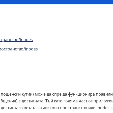
транство/inodes
ространство/inodes
 пощенски кутии) може да спре да функционира правилно
бщения) е достигната. Тъй като голяма част от приложе
достигнал квотата за дисково пространство или inodes з