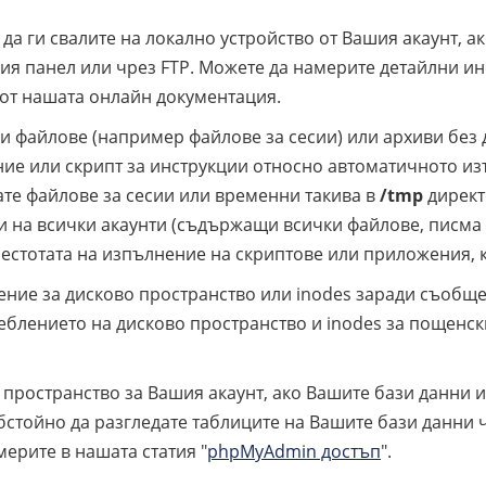
а ги свалите на локално устройство от Вашия акаунт, а
ия панел или чрез FTP. Можете да намерите детайлни ин
 от нашата онлайн документация.
 файлове (например файлове за сесии) или архиви без д
ие или скрипт за инструкции относно автоматичното из
те файлове за сесии или временни такива в
/tmp
директ
 на всички акаунти (съдържащи всички файлове, писма и 
честотата на изпълнение на скриптове или приложения, 
ичение за дисково пространство или inodes заради съобщ
еблението на дисково пространство и inodes за пощенски
о пространство за Вашия акаунт, ако Вашите бази данни
обстойно да разгледате таблиците на Вашите бази данн
ерите в нашата статия "
phpMyAdmin достъп
".