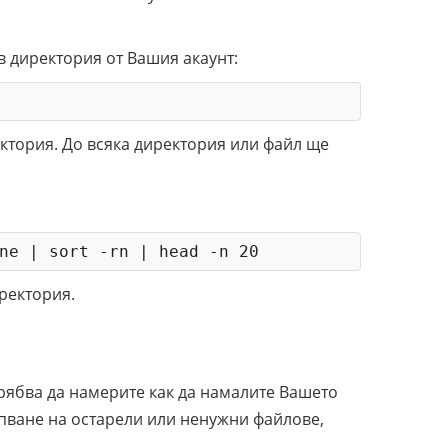
в директория от Вашия акаунт:
ктория. До всяка директория или файл ще
ne | sort -rn | head -n 20
ректория.
трябва да намерите как да намалите Вашето
упване на остарели или ненужни файлове,