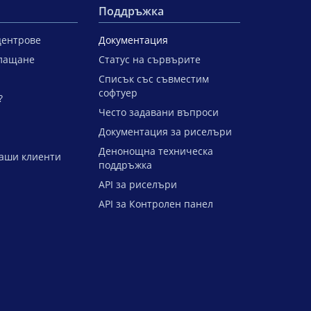
Поддръжка
центрове
Документация
лащане
Статус на сървърите
Списък със съвместим
софтуер
?
Често задавани въпроси
Документация за риселъри
Денонощна техническа
аши клиенти
поддръжка
API за риселъри
API за Контролен панел