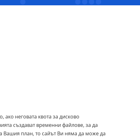
, ако неговата квота за дисково
нията създават временни файлове, за да
а Вашия план, то сайът Ви няма да може да