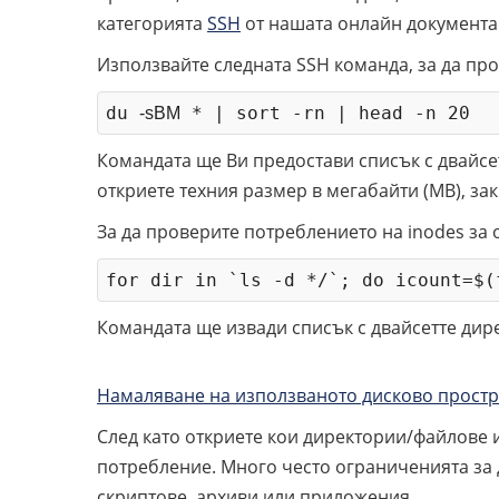
категорията
SSH
от нашата онлайн документа
Използвайте следната SSH команда, за да пр
du 
 * | sort -rn | head -n 20
-sBM
Командата ще Ви предостави списък с двайсе
откриете техния размер в мегабайти (MB), за
За да проверите потреблението на inodes за
for dir in `ls -d */`; do icount=$(
Командата ще извади списък с двайсетте дир
Намаляване на използваното дисково простр
След като откриете кои директории/файлове 
потребление. Много често ограниченията за 
скриптове, архиви или приложения.