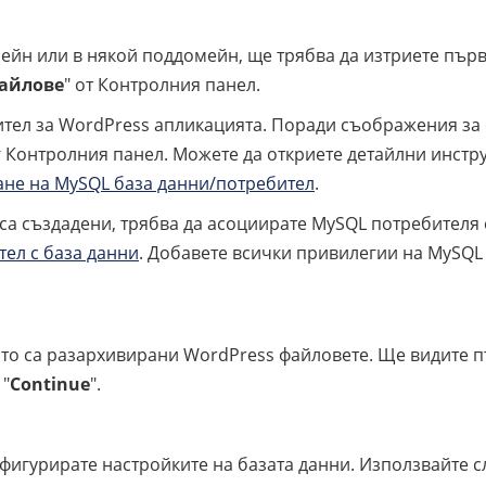
мейн или в някой поддомейн, ще трябва да изтриете пъ
айлове
" от Контролния панел.
тел за WordPress апликацията. Поради съображения за 
нг Контролния панел. Можете да откриете детайлни инстр
ане на MySQL база данни/потребител
.
са създадени, трябва да асоциирате MySQL потребителя 
ел с база данни
. Добавете всички привилегии на MySQL 
ято са разархивирани WordPress файловете. Ще видите п
 "
Continue
".
фигурирате настройките на базата данни. Използвайте с