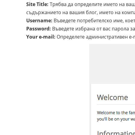
Site Title:
Трябва да определите името на ва
съдържанието на вашия блог
, името на ком
Username:
Въведете потребителско име, коет
Password:
Въведете избрана от вас парола з
Your e-mail:
Определете административен e-m