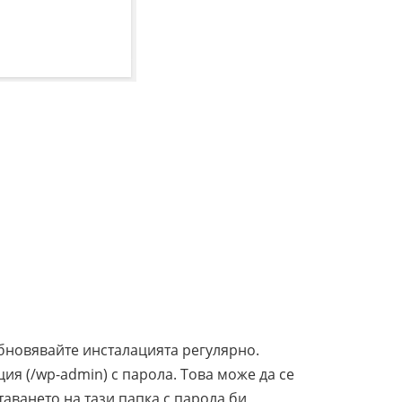
обновявайте инсталацията регулярно.
ия (/wp-admin) с парола. Това може да се
аването на тази папка с парола би