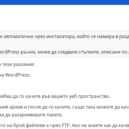
н автоматично чрез инсталатора, който се намира в раз
ordPress ръчно, може да следвате стъпките, описани по-
 тези указания:
на WordPress:
рябва да го качите във вашето уеб пространство.
ия архив и после да ги качите, също така можете да кач
за да разархивирате пакета.
о на брой файлове е чрез FTP. Ако не знаете как да кач