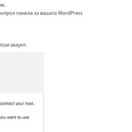
ия.
контрол панела за вашата WordPress
този акаунт.