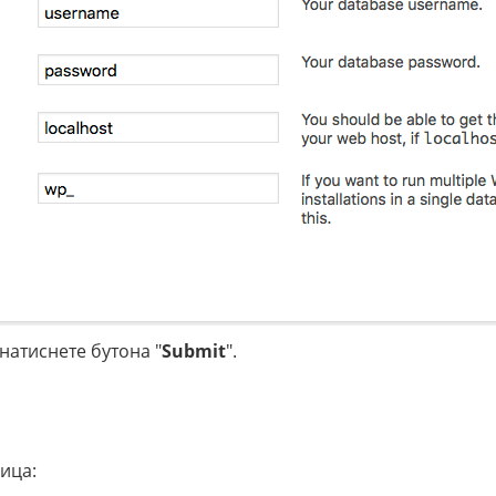
натиснете бутона "
Submit
".
ица: