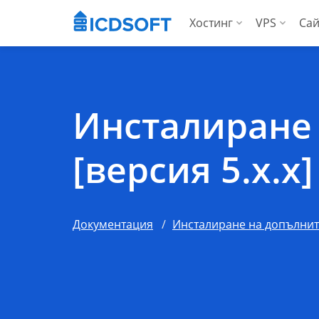
Хостинг
VPS
Сай
Уеб хостинг
Вирту
Хостинг за WordP
Висо
Инсталиране 
Хостинг за Woo
За аг
[версия 5.x.x]
Apps хостинг
За агенции
Документация
Инсталиране на допълни