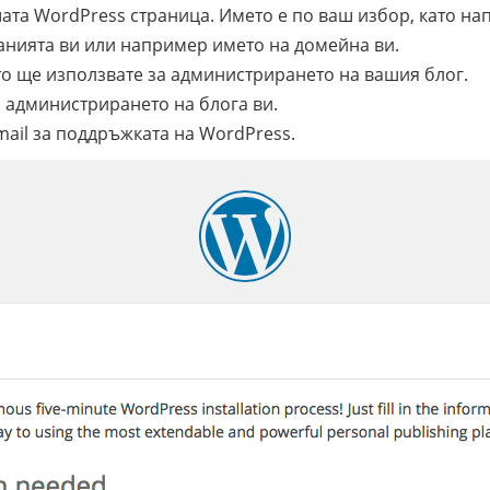
шата
WordPress страница. Името е по ваш избор, като на
панията ви или например името на домейна ви.
о ще използвате за администрирането на вашия блог.
а администрирането на блога ви.
ail за поддръжката на WordPress.