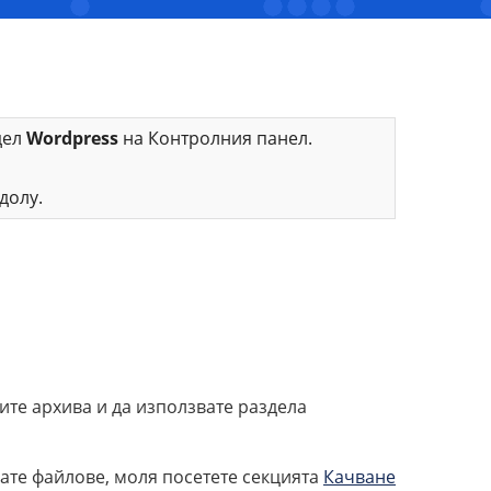
дел
Wordpress
на Контролния панел.
долу.
ите архива и да използвате раздела
вате файлове, моля посетете секцията
Качване