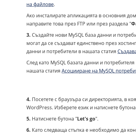
на файлове
.
Ако инсталирате апликацията в основния до
направите това през FTP или през раздела "
Ф
3.
Създайте нови MySQL база данни и потреби
могат да се създават единствено през хости
данни и потребители в нашата статия
Създав
След като MySQL базата данни и потребителя 
нашата статия
Асоцииране на MySQL потребит
4.
Посетете с браузъра си директорията, в ко
WordPress. Изберете език и натиснете бутона
5.
Натиснете бутона "
Let's go
".
6.
Като следваща стъпка е необходимо да кон