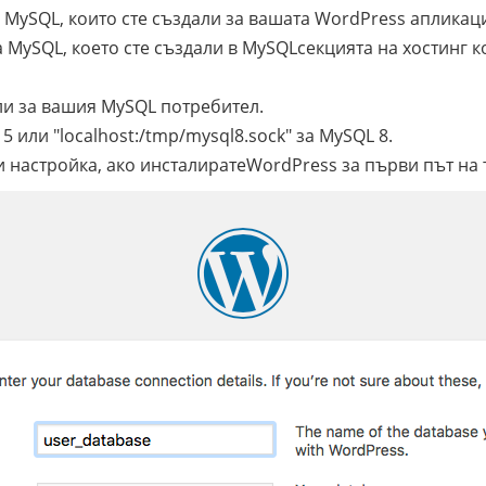
 MySQL, които сте създали за вашата WordPress апликац
 MySQL, което сте създали в
MySQL
секцията на хостинг 
ли за вашия MySQL потребител.
5 или "localhost:/tmp/mysql8.sock" за MySQL 8.
и настройка, ако инсталирате
WordPress за първи път на 