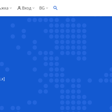
ъжка
Вход
BG
EN
онощна техническа поддръжка
С Контролен панел
ументация
С Административен панел
заност
то задавани въпроси
сък със съвместим софтуер
ументация за риселъри
.x]
клиенти
за риселъри
рове
за Контролен панел