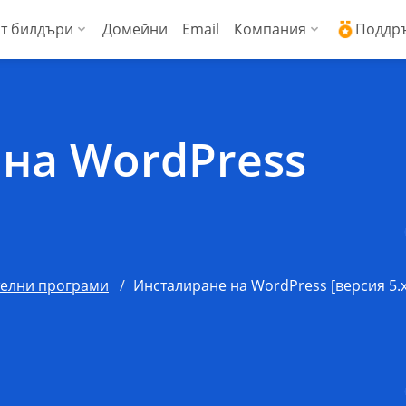
т билдъри
Домейни
Email
Компания
Поддр
ални сървъри (Managed VPS)
WordPress + AI асистент
Защо ICDSoft?
Ден
ress
копроизводителни виртуални сървъри
AI Сайт билдър
Контакти
Док
на WordPress
Commerce
енции
Сигурност и свър
Чес
Блог
Спи
Новини
Док
телни програми
Инсталиране на WordPress [версия 5.x
Мнения на наши 
API 
Технически цент
API 
Работа в ICDSoft