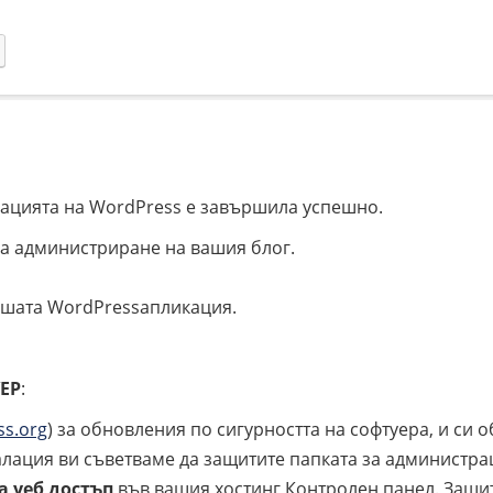
лацията на WordPress е завършила успешно.
за администриране на вашия блог.
вашата
WordPress
апликация.
ЕР
:
ss.org
) за обновления по сигурността на софтуера, и си 
талация ви съветваме да защитите папката за администрац
а уеб достъп
във вашия хостинг Контролен панел. Защит