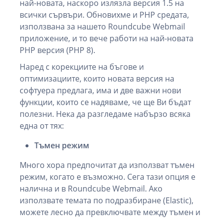
най-новата, наскоро излязла версия 1.5 на
всички сървъри. Обновихме и PHP средата,
използвана за нашето Roundcube Webmail
приложение, и то вече работи на най-новата
PHP версия (PHP 8).
Наред с корекциите на бъгове и
оптимизациите, които новата версия на
софтуера предлага, има и две важни нови
функции, които се надяваме, че ще Ви бъдат
полезни. Нека да разгледаме набързо всяка
една от тях:
Тъмен режим
Много хора предпочитат да използват тъмен
режим, когато е възможно. Сега тази опция е
налична и в Roundcube Webmail. Ако
използвате темата по подразбиране (Elastic),
можете лесно да превключвате между тъмен и