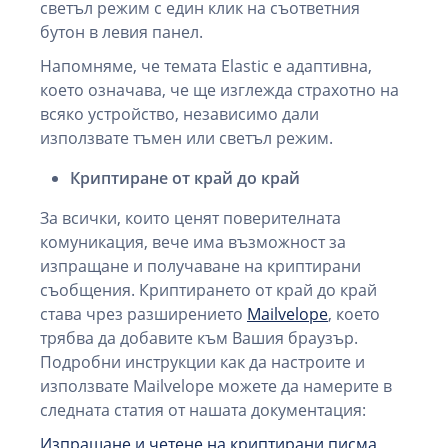
светъл режим с един клик на съответния
бутон в левия панел.
Напомняме, че темата Elastic е адаптивна,
което означава, че ще изглежда страхотно на
всяко устройство, независимо дали
използвате тъмен или светъл режим.
Криптиране от край до край
За всички, които ценят поверителната
комуникация, вече има възможност за
изпращане и получаване на криптирани
съобщения. Криптирането от край до край
става чрез разширението
Mailvelope
, което
трябва да добавите към Вашия браузър.
Подробни инструкции как да настроите и
използвате Mailvelope можете да намерите в
следната статия от нашата документация:
Изпращане и четене на криптирани писма