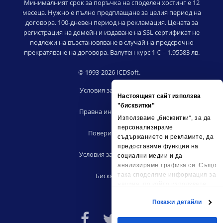
Минималният срок за поръчка на споделен хостинг е 12
месеца. Нужно е пълно предплащане за целия период на
договора. 100-дневен период на рекламация. Цената за
регистрация на домейн и издаване на SSL сертификат не
подлежи на възстановяване в случай на предсрочно
прекратяване на договора. Валутен курс 1 € = 1.95583 лв.
© 1993-2026 ICDSoft.
Условия за ползване
Настоящият сайт използва
|
"бисквитки"
Правна информация
Използваме „бисквитки“, за да
|
персонализираме
Поверителност
съдържанието и рекламите, да
|
предоставяме функции на
Условия за риселъри
социални медии и да
|
анализираме трафика си. Също
Бисквитки
така споделяме информация за
начина, по който използвате
сайта ни, с партньорските си
Покажи детайли
социални медии, рекламните си
партньори и партньори за
анализ, които може да я