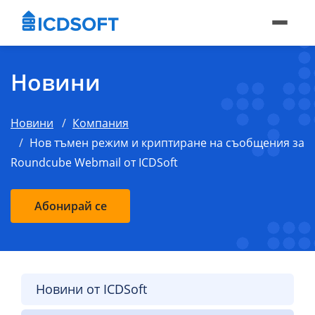
Новини
Новини
Компания
Нов тъмен режим и криптиране на съобщения за
Roundcube Webmail от ICDSoft
Абонирай се
Новини от ICDSoft