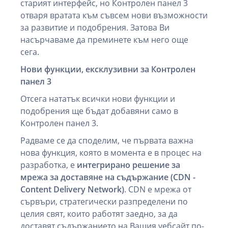
старият интерфейс, но Контролен панел 3
отваря вратата към съвсем нови възможности
за развитие и подобрения. Затова Ви
насърчаваме да преминете към него още
сега.
Нови функции, ексклузивни за Контролен
панел 3
Отсега нататък всички нови функции и
подобрения ще бъдат добавяни само в
Контролен панел 3.
Радваме се да споделим, че първата важна
нова функция, която в момента е в процес на
разработка, е
интегрирано решение за
мрежа за доставяне на съдържание (CDN -
Content Delivery Network)
. CDN е мрежа от
сървъри, стратегически разпределени по
целия свят, които работят заедно, за да
доставят съдържанието на Вашия уебсайт по-