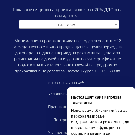
Показаните цени са крайни, включват
20
% ДДС и са
валидни за:
България
Минималният срок за поръчка на споделен хостинг е 12
месеца. Нужно е пълно предплащане за целия период на
договора. 100-дневен период на рекламация. Цената за
регистрация на домейн и издаване на SSL сертификат не
подлежи на възстановяване в случай на предсрочно
прекратяване на договора. Валутен курс 1 € = 1.95583 лв.
© 1993-2026 ICDSoft.
Условия за ползване
Настоящият сайт използва
|
"бисквитки"
Правна информация
Използваме „бисквитки“, за да
|
персонализираме
Поверителност
съдържанието и рекламите, да
|
предоставяме функции на
Условия за риселъри
социални медии и да