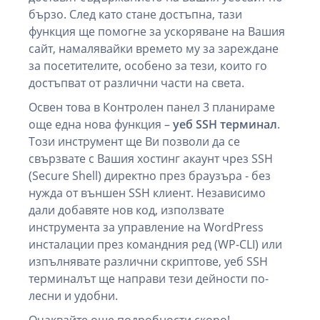
бързо. След като стане достъпна, тази
функция ще помогне за ускоряване на Вашия
сайт, намалявайки времето му за зареждане
за посетителите, особено за тези, които го
достъпват от различни части на света.
Освен това в Контролен панел 3 планираме
още една нова функция –
уеб SSH терминал
.
Този инструмент ще Ви позволи да се
свързвате с Вашия хостинг акаунт чрез SSH
(Secure Shell) директно през браузъра - без
нужда от външен SSH клиент. Независимо
дали добавяте нов код, използвате
инструмента за управление на WordPress
инсталации през командния ред (WP-CLI) или
изпълнявате различни скриптове, уеб SSH
терминалът ще направи тези дейности по-
лесни и удобни.