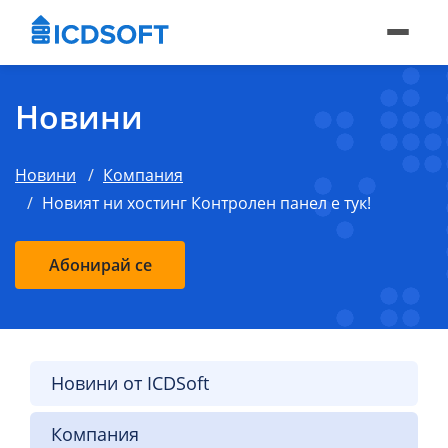
Новини
Новини
Компания
Новият ни хостинг Контролен панел е тук!
Абонирай се
Новини от ICDSoft
Компания