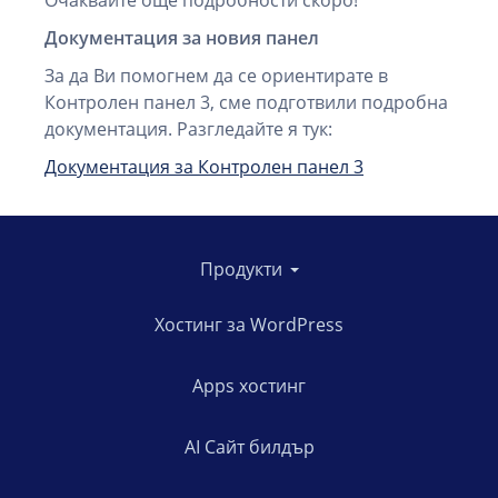
Очаквайте още подробности скоро!
Документация за новия панел
За да Ви помогнем да се ориентирате в
Контролен панел 3, сме подготвили подробна
документация. Разгледайте я тук:
Документация за Контролен панел 3
Продукти
Хостинг за WordPress
Apps хостинг
AI Сайт билдър