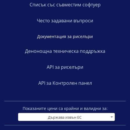
Списък със съвместим софтуер
Често задавани въпроси
Документация за риселъри
Денонощна техническа поддръжка
API за риселъри
API за Контролен панел
Показаните цени са крайни и валидни за:
Държава извън ЕС