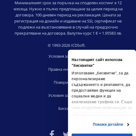
Минималният срок за поръчка на споделен хостинг е 12
месеца. Нужно е пълно предплащане за целия период на
договора. 100-дневен период на рекламация. Цената за
регистрация на домейн и издаване на SSL сертификат не
подлежи на възстановяване в случай на предсрочно
прекратяване на договора. Валутен курс 1 € = 1.95583 лв.
© 1993-2026 ICDSoft.
Условия за ползване
Настоящият сайт използва
|
"бисквитки"
Правна информация
Използваме „бисквитки“, за да
|
персонализираме
Поверителност
съдържанието и рекламите, да
|
предоставяме функции на
Условия за риселъри
социални медии и да
|
анализираме трафика си. Също
Бисквитки
така споделяме информация за
начина, по който използвате
сайта ни, с партньорските си
Покажи детайли
социални медии, рекламните си
партньори и партньори за