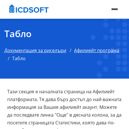
Табло
Документация за риселъри
Афилиейт програма
Табло
Тази секция е началната страница на Афилиейт
платформата. Тя дава бърз достъп до най-важната
информация за Вашия афилиейт акаунт. Можете
да последвате линка "Още" в дясната колона, за да
посетите страницата Статистики, която дава по-