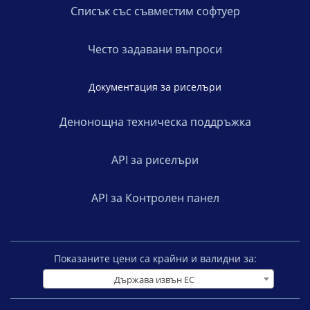
Списък със съвместим софтуер
Често задавани въпроси
Документация за риселъри
Денонощна техническа поддръжка
API за риселъри
API за Контролен панел
Показаните цени са крайни и валидни за:
Държава извън ЕС