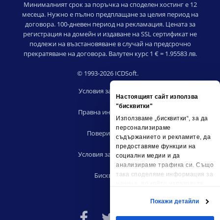
Минималният срок за поръчка на споделен хостинг е 12
месеца. Нужно е пълно предплащане за целия период на
договора. 100-дневен период на рекламация. Цената за
регистрация на домейн и издаване на SSL сертификат не
подлежи на възстановяване в случай на предсрочно
прекратяване на договора. Валутен курс 1 € = 1.95583 лв.
© 1993-2026 ICDSoft.
Условия за ползване
Настоящият сайт използва
|
"бисквитки"
Правна информация
Използваме „бисквитки“, за да
|
персонализираме
Поверителност
съдържанието и рекламите, да
|
предоставяме функции на
Условия за риселъри
социални медии и да
|
анализираме трафика си. Също
Бисквитки
така споделяме информация за
начина, по който използвате
сайта ни, с партньорските си
Покажи детайли
социални медии, рекламните си
партньори и партньори за