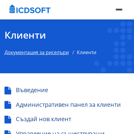
Клиенти
Документация за риселъри
Клиенти
Въведение
Административен панел за клиенти
Създай нов клиент
Управление на съществуващи