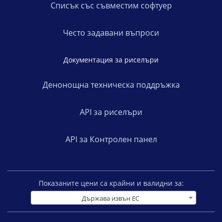
Списък със съвместим софтуер
Често задавани въпроси
Документация за риселъри
Денонощна техническа поддръжка
API за риселъри
API за Контролен панел
Показаните цени са крайни и валидни за:
Държава извън ЕС