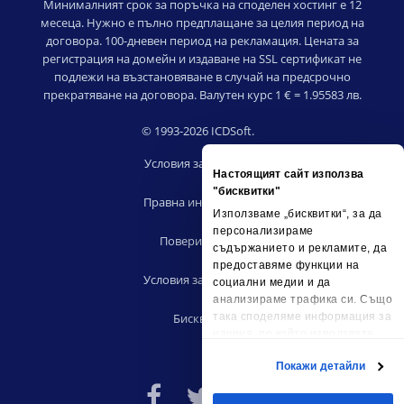
Минималният срок за поръчка на споделен хостинг е 12
месеца. Нужно е пълно предплащане за целия период на
договора. 100-дневен период на рекламация. Цената за
регистрация на домейн и издаване на SSL сертификат не
подлежи на възстановяване в случай на предсрочно
прекратяване на договора. Валутен курс 1 € = 1.95583 лв.
© 1993-2026 ICDSoft.
Условия за ползване
Настоящият сайт използва
|
"бисквитки"
Правна информация
Използваме „бисквитки“, за да
|
персонализираме
Поверителност
съдържанието и рекламите, да
|
предоставяме функции на
Условия за риселъри
социални медии и да
|
анализираме трафика си. Също
Бисквитки
така споделяме информация за
начина, по който използвате
сайта ни, с партньорските си
Покажи детайли
социални медии, рекламните си
партньори и партньори за
анализ, които може да я