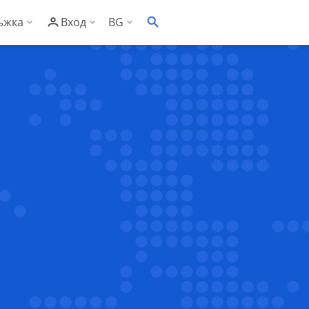
ъжка
Вход
BG
EN
онощна техническа поддръжка
С Контролен панел
ументация
С Административен панел
заност
то задавани въпроси
сък със съвместим софтуер
ументация за риселъри
клиенти
за риселъри
рове
за Контролен панел