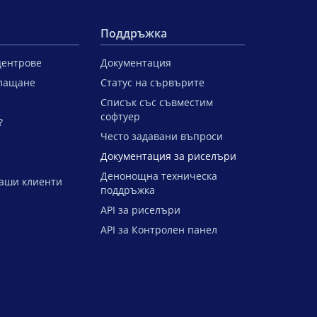
Поддръжка
центрове
Документация
лащане
Статус на сървърите
Списък със съвместим
софтуер
?
Често задавани въпроси
Документация за риселъри
Денонощна техническа
аши клиенти
поддръжка
API за риселъри
API за Контролен панел