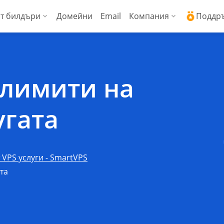
т билдъри
Домейни
Email
Компания
Поддр
ални сървъри (Managed VPS)
WordPress + AI асистент
Защо ICDSoft?
Ден
ress
копроизводителни виртуални сървъри
AI Сайт билдър
Контакти
Док
 лимити на
Commerce
енции
Сигурност и свър
Чес
угата
Блог
Спи
Новини
Док
 VPS услуги - SmartVPS
Мнения на наши 
API 
та
Технически цент
API 
Работа в ICDSoft