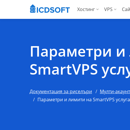
Хостинг
VPS
Сай
Уеб хостинг
Вирту
Хостинг за WordP
Висо
Параметри и
Хостинг за Woo
За аг
SmartVPS усл
Apps хостинг
За агенции
Документация за риселъри
Мулти-акаунт
Параметри и лимити на SmartVPS услуга