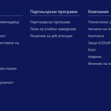
Партньорски програми
Компания
тимениджър
Партньорска програма
Технически 
План за учебни заведения
Начини на п
ост
Решения за уеб агенции
Контакти
естване на
Защо ICDSoft
Блог
Новини
Мнения на н
лен панел
ързаност