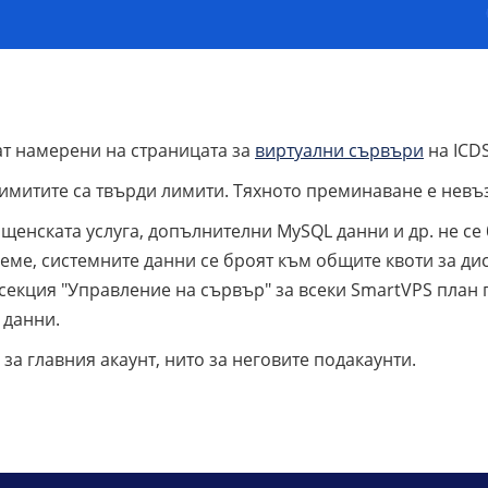
ат намерени на страницата за
виртуални сървъри
на ICDS
лимитите са твърди лимити. Тяхното преминаване е нев
щенската услуга, допълнителни MySQL данни и др. не се 
еме, системните данни се броят към общите квоти за ди
секция "Управление на сървър" за всеки SmartVPS план 
 данни.
за главния акаунт, нито за неговите подакаунти.