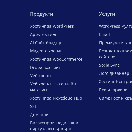
Продукти
Услуги
Хостинг за WordPress
WordPress мул
Apps хостинг
Email
AI Сайт билдър
Премиум сигурн
Magento хостинг
Безплатно прем
сайтове
Хостинг за WooCommerce
SocialSync
Drupal хостинг
Лого дизайнер
Уеб хостинг
Хостинг Контро
Уеб хостинг за онлайн
магазин
Бекъп архиви
Хостинг за Nextcloud Hub
Сигурност и св
SSL
Домейни
Високопроизводителни
виртуални сървъри