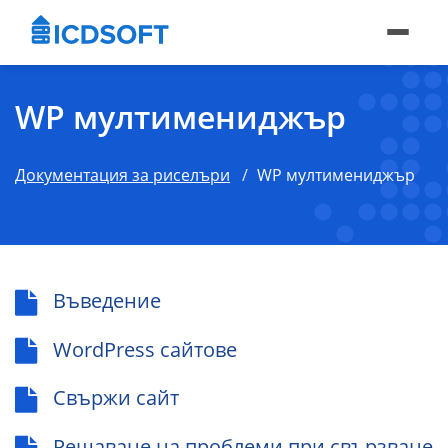
WP мултимениджър
Документация за риселъри
WP мултимениджър
Въведение
WordPress сайтове
Свържи сайт
Решаване на проблеми при свързване