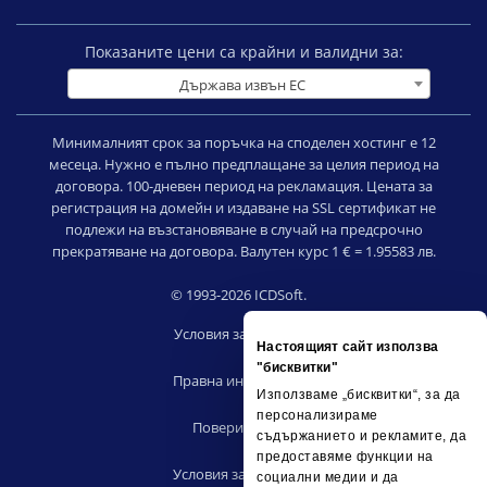
Показаните цени са крайни и валидни за:
Държава извън ЕС
Минималният срок за поръчка на споделен хостинг е 12
месеца. Нужно е пълно предплащане за целия период на
договора. 100-дневен период на рекламация. Цената за
регистрация на домейн и издаване на SSL сертификат не
подлежи на възстановяване в случай на предсрочно
прекратяване на договора. Валутен курс 1 € = 1.95583 лв.
© 1993-2026 ICDSoft.
Условия за ползване
Настоящият сайт използва
|
"бисквитки"
Правна информация
Използваме „бисквитки“, за да
|
персонализираме
Поверителност
съдържанието и рекламите, да
|
предоставяме функции на
Условия за риселъри
социални медии и да