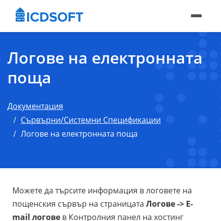
Логове на електронната
поща
Документация
Сървърни/Системни Спецификации
Логове на електронната поща
Можете да търсите информация в логовете на
пощенския сървър на страницата
Логове -> E-
mail логове
в Контролния панел на хостинг