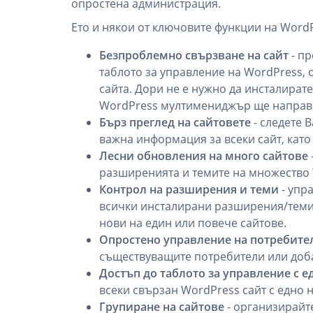
опростена администрация.
Ето и някои от ключовите функции на Wor
Безпроблемно свързване на сайт
- пр
таблото за управление на WordPress,
сайта. Дори не е нужно да инсталира
WordPress мултимениджър ще направи
Бърз преглед на сайтовете
- следете 
важна информация за всеки сайт, като
Лесни обновления на много сайтове
разширенията и темите на множество 
Контрол на разширения и теми
- упр
всички инсталирани разширения/теми 
нови на един или повече сайтове.
Опростено управление на потребите
съществуващите потребители или доба
Достъп до таблото за управление с е
всеки свързан WordPress сайт с едно н
Групиране на сайтове
- организирайте