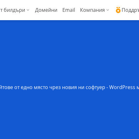
т билдъри
Домейни
Email
Компания
Поддр
ални сървъри (Managed VPS)
WordPress + AI асистент
Защо ICDSoft?
Ден
ress
копроизводителни виртуални сървъри
AI Сайт билдър
Контакти
Док
Commerce
енции
Сигурност и свър
Чес
Блог
Спи
Новини
Док
йтове от едно място чрез новия ни софтуер - WordPres
Мнения на наши 
API 
Технически цент
API 
Работа в ICDSoft