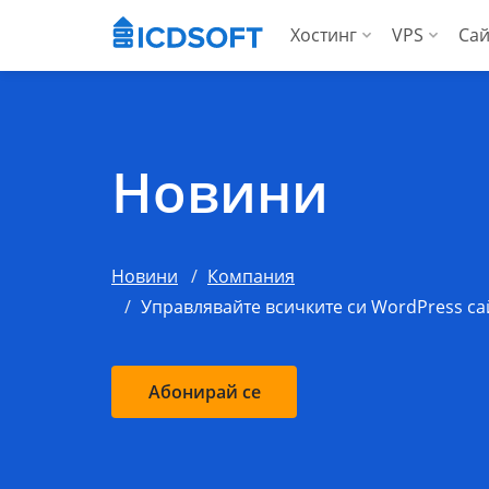
Хостинг
VPS
Сай
Уеб хостинг
Вирту
Хостинг за WordP
Висо
Новини
Хостинг за Woo
За аг
Apps хостинг
Новини
Компания
За агенции
Управлявайте всичките си WordPress са
Абонирай се