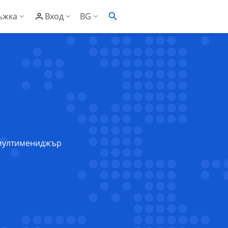
ъжка
Вход
BG
EN
онощна техническа поддръжка
С Контролен панел
ументация
С Административен панел
заност
то задавани въпроси
сък със съвместим софтуер
ументация за риселъри
s мултимениджър
клиенти
за риселъри
рове
за Контролен панел