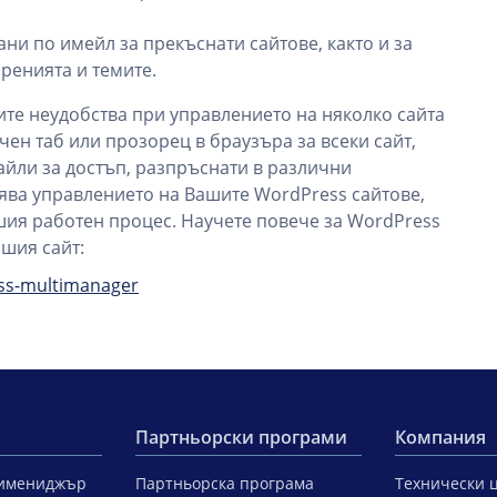
ни по имейл за прекъснати сайтове, както и за
ренията и темите.
е неудобства при управлението на няколко сайта
ен таб или прозорец в браузъра за всеки сайт,
тайли за достъп, разпръснати в различни
ява управлението на Вашите WordPress сайтове,
шия работен процес. Научете повече за WordPress
шия сайт:
ess-multimanager
Партньорски програми
Компания
тимениджър
Партньорска програма
Технически 