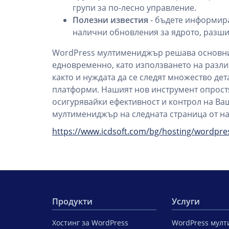
групи за по-лесно управление.
Полезни известия
- бъдете информира
налични обновления за ядрото, разши
WordPress мултимениджър решава основнит
едновременно, като използването на различ
както и нуждата да се следят множество де
платформи. Нашият нов инструмент опрост
осигурявайки ефективност и контрол на Ва
мултимениджър на следната страница от на
https://www.icdsoft.com/bg/hosting/wordpr
Продукти
Услуги
Хостинг за WordPress
WordPress мул