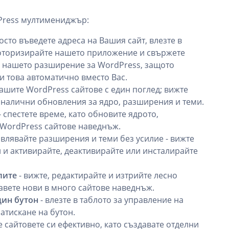
dPress мултимениджър:
осто въведете адреса на Вашия сайт, влезте в
 оторизирайте нашето приложение и свържете
те нашето разширение за WordPress, защото
 това автоматично вместо Вас.
Вашите WordPress сайтове с един поглед; вижте
 налични обновления за ядро, разширения и теми.
- спестете време, като обновите ядрото,
WordPress сайтове наведнъж.
авлявайте разширения и теми без усилие - вижте
и активирайте, деактивирайте или инсталирайте
лите
- вижте, редактирайте и изтрийте лесно
вете нови в много сайтове наведнъж.
дин бутон
- влезте в таблото за управление на
атискане на бутон.
 сайтовете си ефективно, като създавате отделни