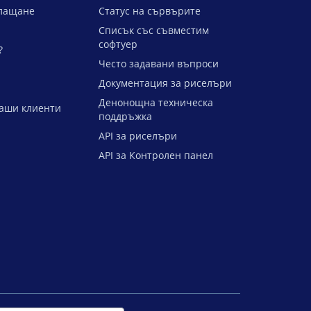
лащане
Статус на сървърите
Списък със съвместим
софтуер
?
Често задавани въпроси
Документация за риселъри
Денонощна техническа
аши клиенти
поддръжка
API за риселъри
API за Контролен панел