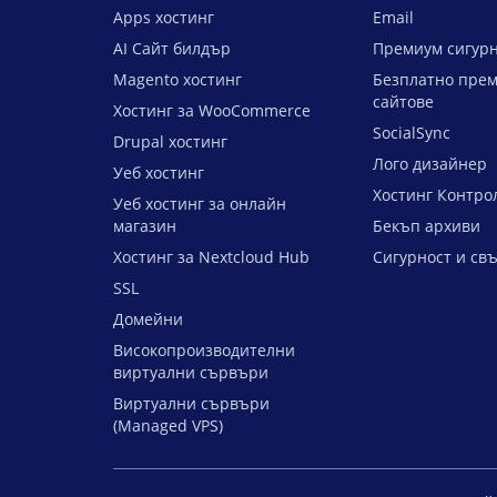
Apps хостинг
Email
AI Сайт билдър
Премиум сигурн
Magento хостинг
Безплатно прем
сайтове
Хостинг за WooCommerce
SocialSync
Drupal хостинг
Лого дизайнер
Уеб хостинг
Хостинг Контро
Уеб хостинг за онлайн
магазин
Бекъп архиви
Хостинг за Nextcloud Hub
Сигурност и св
SSL
Домейни
Високопроизводителни
виртуални сървъри
Виртуални сървъри
(Managed VPS)