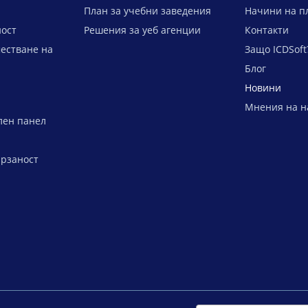
План за учебни заведения
Начини на п
ост
Решения за уеб агенции
Контакти
естване на
Защо ICDSoft
Блог
Новини
Мнения на н
лен панел
ързаност