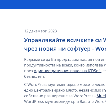
12 декември 2023
Управлявайте всичките си W
чрез новия ни софтуер - W
Радваме се да Ви представим нашия нов ин
продуктивността на всеки, който използва 
през
Административния панел на ICDSoft
, 
безплатен
.
С WordPress мултимениджър можете лесно
едно централизирано място, независимо къ
собствено разширение за WordPress -
Mult
WordPress мултимениджър и Вашите WordPr