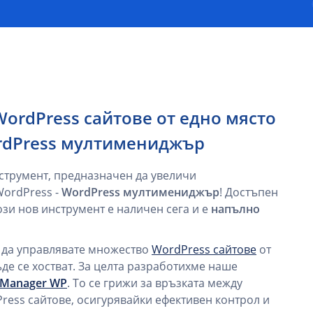
ordPress сайтове от едно място
ordPress мултимениджър
струмент, предназначен да увеличи
WordPress -
WordPress мултимениджър
! Достъпен
този нов инструмент е наличен сега и е
напълно
 да управлявате множество
WordPress сайтове
от
де се хостват. За целта разработихме наше
iManager WP
. То се грижи за връзката между
ess сайтове, осигурявайки ефективен контрол и