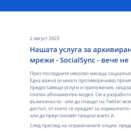
2 август 2023
Нашата услуга за архивира
мрежи - SocialSync - вече н
През последните няколко месеца социална
Една важна (и много противоречива) промя
предоставящи услуги и приложения, свързан
платен абонаментен модел. Сега разработч
възможности - или да плащат на Twitter вс
достъп, от което се нуждаят за нормалното
или да преустановят предлагането ѝ.
След преглед на ограничените опции, предо