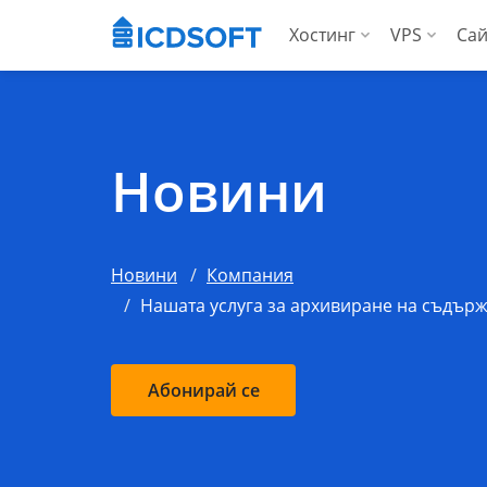
Хостинг
VPS
Сай
Уеб хостинг
Вирту
Хостинг за WordP
Висо
Новини
Хостинг за Woo
За аг
Apps хостинг
Новини
Компания
За агенции
Нашата услуга за архивиране на съдържа
Абонирай се