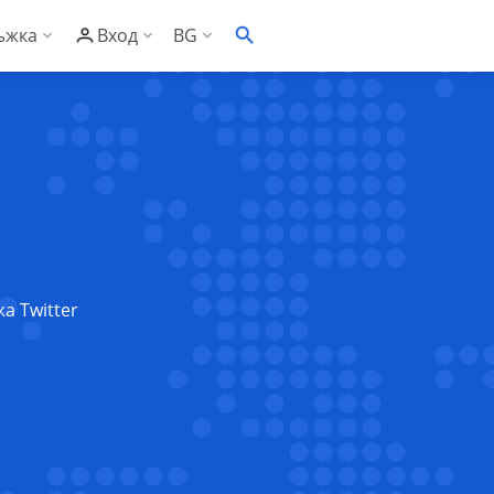
ъжка
Вход
BG
EN
онощна техническа поддръжка
С Контролен панел
ументация
С Административен панел
заност
то задавани въпроси
сък със съвместим софтуер
ументация за риселъри
а Twitter
клиенти
за риселъри
рове
за Контролен панел