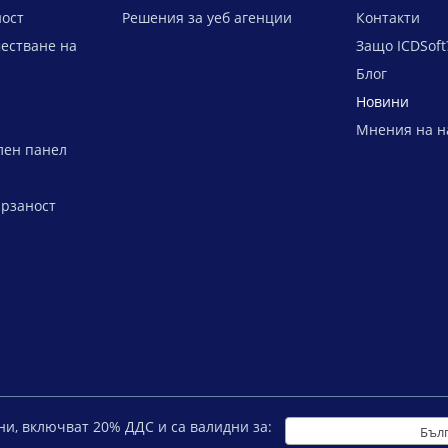
ост
Решения за уеб агенции
Контакти
естване на
Защо ICDSoft
Блог
Новини
Мнения на н
лен панел
ързаност
ни, включват
20
% ДДС и са валидни за:
Бъл