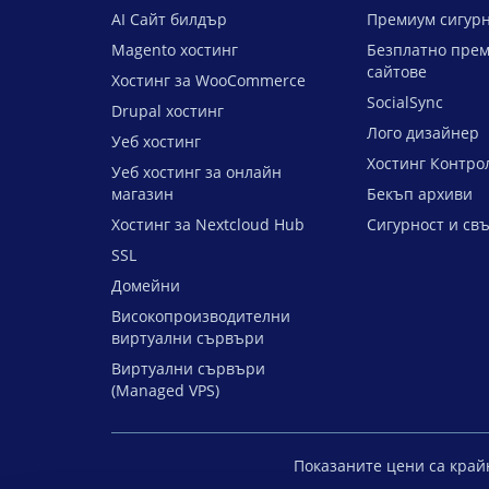
AI Сайт билдър
Премиум сигурн
Magento хостинг
Безплатно прем
сайтове
Хостинг за WooCommerce
SocialSync
Drupal хостинг
Лого дизайнер
Уеб хостинг
Хостинг Контро
Уеб хостинг за онлайн
магазин
Бекъп архиви
Хостинг за Nextcloud Hub
Сигурност и св
SSL
Домейни
Високопроизводителни
виртуални сървъри
Виртуални сървъри
(Managed VPS)
Показаните цени са край