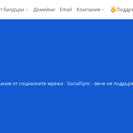
т билдъри
Домейни
Email
Компания
Поддр
ални сървъри (Managed VPS)
WordPress + AI асистент
Защо ICDSoft?
Ден
ress
копроизводителни виртуални сървъри
AI Сайт билдър
Контакти
Док
Commerce
енции
Сигурност и свър
Чес
Блог
Спи
Новини
Док
ние от социалните мрежи - SocialSync - вече не поддърж
Мнения на наши 
API 
Технически цент
API 
Работа в ICDSoft