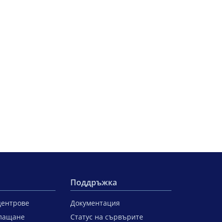
Поддръжка
центрове
Документация
лащане
Статус на сървърите