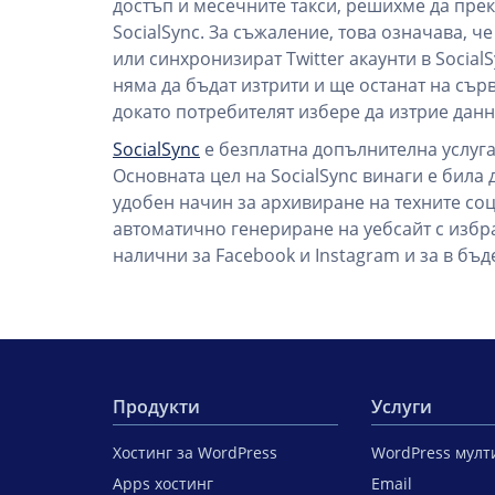
достъп и месечните такси, решихме да пре
SocialSync. За съжаление, това означава, ч
или синхронизират Twitter акаунти в SocialS
няма да бъдат изтрити и ще останат на сърв
докато потребителят избере да изтрие данн
SocialSync
е безплатна допълнителна услуга
Основната цел на SocialSync винаги е била
удобен начин за архивиране на техните со
автоматично генериране на уебсайт с избра
налични за Facebook и Instagram и за в бъд
Продукти
Услуги
Хостинг за WordPress
WordPress мул
Apps хостинг
Email