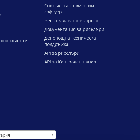
Списък със съвместим
софтуер
?
Често задавани въпроси
Документация за риселъри
Денонощна техническа
аши клиенти
поддръжка
API за риселъри
API за Контролен панел
гария