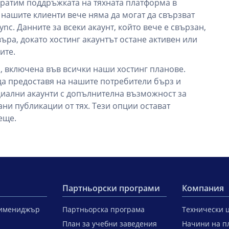
кратим поддръжката на тяхната платформа в
е нашите клиенти вече няма да могат да свързват
ync. Данните за всеки акаунт, който вече е свързан,
ъра, докато хостинг акаунтът остане активен или
ите.
, включена във всички наши хостинг планове.
 да предоставя на нашите потребители бърз и
циални акаунти с допълнителна възможност за
ни публикации от тях. Тези опции остават
еще.
Партньорски програми
Компания
тимениджър
Партньорска програма
Технически 
План за учебни заведения
Начини на п