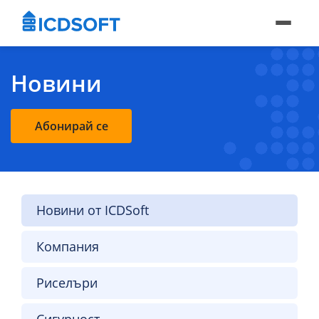
Новини
Абонирай се
Новини от ICDSoft
Компания
Риселъри