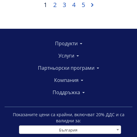
1
2
3
4
5
Продукти
Услуги
Партньорски програми
Компания
Поддръжка
Показаните цени са крайни, включват
20
% ДДС и са
валидни за:
България