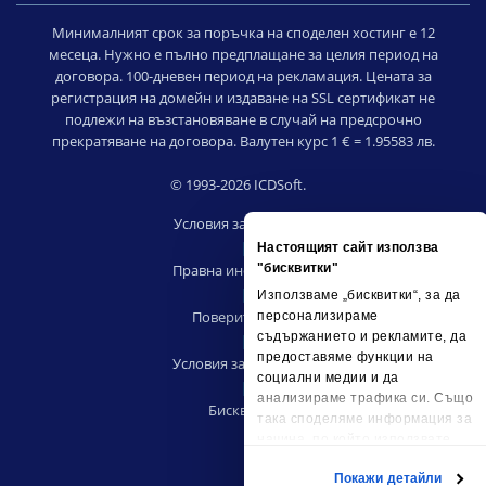
Минималният срок за поръчка на споделен хостинг е 12
месеца. Нужно е пълно предплащане за целия период на
договора. 100-дневен период на рекламация. Цената за
регистрация на домейн и издаване на SSL сертификат не
подлежи на възстановяване в случай на предсрочно
прекратяване на договора. Валутен курс 1 € = 1.95583 лв.
© 1993-2026 ICDSoft.
Условия за ползване
|
Настоящият сайт използва
Правна информация
"бисквитки"
|
Използваме „бисквитки“, за да
Поверителност
персонализираме
съдържанието и рекламите, да
|
предоставяме функции на
Условия за риселъри
социални медии и да
|
анализираме трафика си. Също
Бисквитки
така споделяме информация за
начина, по който използвате
сайта ни, с партньорските си
Покажи детайли
социални медии, рекламните си