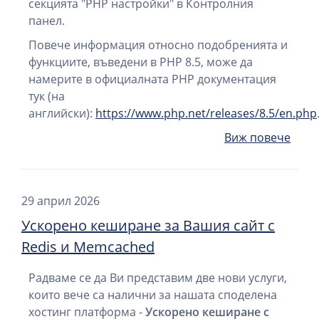
секцията "PHP настройки" в Контролния
панел.
Повече информация относно подобренията и
функциите, въведени в PHP 8.5, може да
намерите в официалната PHP документация
тук (на
английски):
https://www.php.net/releases/8.5/en.php
Виж повече
29 април 2026
Ускорено кеширане за Вашия сайт с
Redis и Memcached
Радваме се да Ви представим две нови услуги,
които вече са налични за нашата споделена
хостинг платформа -
Ускорено кеширане с