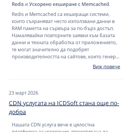
Redis
и
Ускорено кеширане с Memcached
.
Redis и Memcached са кеширащи системи,
които съхраняват често използвани данни в
RAM паметта на сървъра за по-бърз достъп.
Намалявайки повторните заявки към базата
данни и тяхната обработка от приложението,
те могат значително да подобрят
производителността на сайтове, които генер...
Виж повече
23 март 2026
CDN услугата на ICDSoft стана още по-
добра
Нашата CDN услуга вече е цялостна
платформа за ускорение, проектирана да