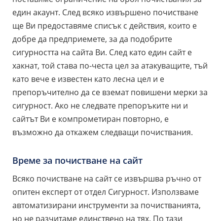
един акаунт. След всяко извършено почистване
ще Ви предоставяме списък с действия, които е
добре да предприемете, за да подобрите
сигурността на сайта Ви. След като един сайт е
хакнат, той става по-честа цел за атакуващите, тъй
като вече е известен като лесна цел и е
препоръчително да се вземат повишени мерки за
сигурност. Ако не следвате препоръките ни и
сайтът Ви е компрометиран повторно, е
възможно да откажем следващи почиствания.
Време за почистване на сайт
Всяко почистване на сайт се извършва ръчно от
опитен експерт от отдел Сигурност. Използваме
автоматизирани инструменти за почистванията,
но не разчитаме единствено на тях. По тази