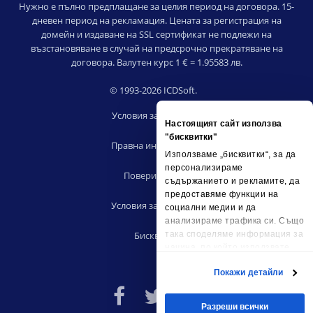
Нужно е пълно предплащане за целия период на договора. 15-
дневен период на рекламация. Цената за регистрация на
домейн и издаване на SSL сертификат не подлежи на
възстановяване в случай на предсрочно прекратяване на
договора. Валутен курс 1 € = 1.95583 лв.
© 1993-2026 ICDSoft.
Условия за ползване
Настоящият сайт използва
|
"бисквитки"
Правна информация
Използваме „бисквитки“, за да
|
персонализираме
Поверителност
съдържанието и рекламите, да
|
предоставяме функции на
Условия за риселъри
социални медии и да
|
анализираме трафика си. Също
Бисквитки
така споделяме информация за
начина, по който използвате
сайта ни, с партньорските си
Покажи детайли
социални медии, рекламните си
партньори и партньори за
анализ, които може да я
Разреши всички