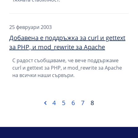
25 февруари 2003
Добавена е поддръжка за curl и gettext
за PHP, и mod_rewrite за Apache
С радост съобщаваме, че вече поддържаме
curl и gettext за PHP, и mod_rewrite за Apache
на всички наши сървъри.
4
5
6
7
8